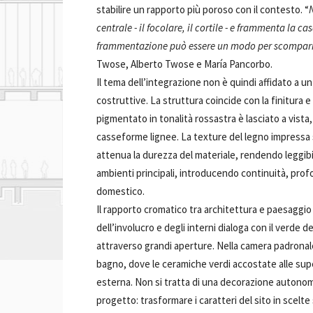
stabilire un rapporto più poroso con il contesto. “
centrale - il focolare, il cortile - e frammenta la 
frammentazione può essere un modo per scomparire
Twose, Alberto Twose e María Pancorbo.
Il tema dell’integrazione non è quindi affidato a 
costruttive. La struttura coincide con la finitura e 
pigmentato in tonalità rossastra è lasciato a vista
casseforme lignee. La texture del legno impressa s
attenua la durezza del materiale, rendendo leggibil
ambienti principali, introducendo continuità, prof
domestico.
Il rapporto cromatico tra architettura e paesaggio 
dell’involucro e degli interni dialoga con il verde 
attraverso grandi aperture. Nella camera padronal
bagno, dove le ceramiche verdi accostate alle supe
esterna. Non si tratta di una decorazione autonom
progetto: trasformare i caratteri del sito in scelte