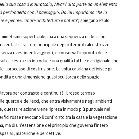
Nella sua casa a Muuratsalo, Alvar Aalto parte da un elemento
casa per fonderla con il paesaggio. Da lui impariamo che la
 e per avvicinare architettura e natura
”, spiegano Pablo
un mimetismo superficiale, ma a una sequenza di decisioni
diventa il carattere principale degli interni: il calcestruzzo
, senza rivestimenti aggiunti, e conserva l’impronta delle
ul calcestruzzo introduce una qualità tattile e artigianale che
e il processo di costruzione. La volta catalana definisce gli
ondità e una dimensione quasi scultorea dello spazio
lavora per contrasto e continuità. Il rosso terroso
delle querce e dei lecci, che entra visivamente negli ambienti
e, questa relazione viene ripresa in modo più puntuale nel
rfici rosse rievocano il confronto tra la casa e la vegetazione
a, ma di un’estensione del principio che governa l’intero
 spaziali, materiche e percettive.