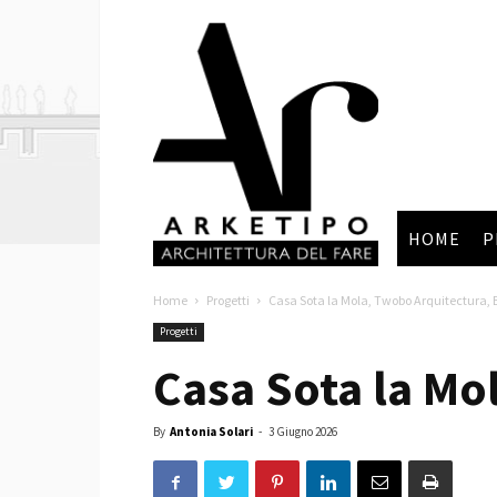
Arketipo
HOME
P
Home
Progetti
Casa Sota la Mola, Twobo Arquitectura,
Progetti
Casa Sota la Mo
By
Antonia Solari
-
3 Giugno 2026