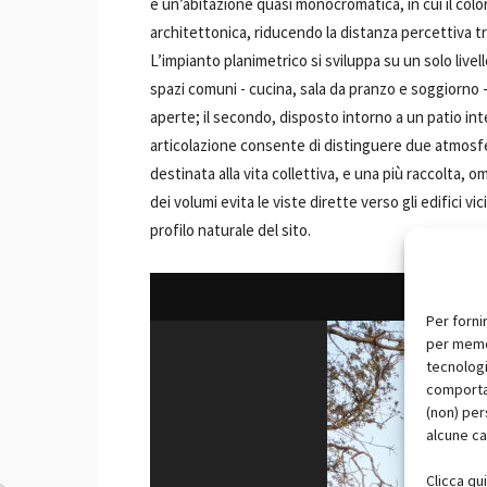
è un’abitazione quasi monocromatica, in cui il col
architettonica, riducendo la distanza percettiva t
L’impianto planimetrico si sviluppa su un solo livell
spazi comuni - cucina, sala da pranzo e soggiorno - 
aperte; il secondo, disposto intorno a un patio int
articolazione consente di distinguere due atmosf
destinata alla vita collettiva, e una più raccolta, 
dei volumi evita le viste dirette verso gli edifici vi
profilo naturale del sito.
Per forni
per memor
tecnologi
comportam
(non) per
alcune ca
Clicca qu