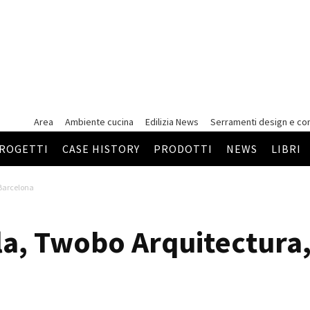
Area
Ambiente cucina
Edilizia News
Serramenti
design e co
ROGETTI
CASE HISTORY
PRODOTTI
NEWS
LIBRI
 Barcelona
la, Twobo Arquitectura