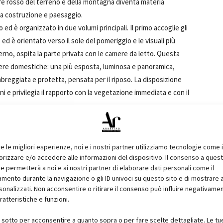
ore rosso del terreno e della montagna diventa materia
ra costruzione e paesaggio.
o ed è organizzato in due volumi principali. Il primo accoglie gli
ed è orientato verso il sole del pomeriggio e le visuali più
erno, ospita la parte privata con le camere da letto. Questa
ere domestiche: una più esposta, luminosa e panoramica,
ombreggiata e protetta, pensata per il riposo. La disposizione
cini e privilegia il rapporto con la vegetazione immediata e con il
1
of 8
re le migliori esperienze, noi e i nostri partner utilizziamo tecnologie come 
izzare e/o accedere alle informazioni del dispositivo. Il consenso a ques
e permetterà a noi e ai nostri partner di elaborare dati personali come il
ento durante la navigazione o gli ID univoci su questo sito e di mostrare 
sonalizzati. Non acconsentire o ritirare il consenso può influire negativame
ratteristiche e funzioni.
i sotto per acconsentire a quanto sopra o per fare scelte dettagliate. Le tu