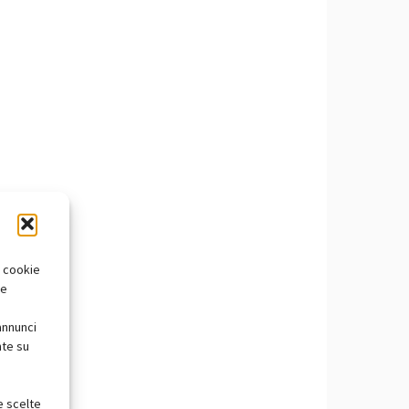
i cookie
te
annunci
nte su
e scelte