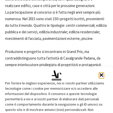
realizzare edifici, case e città per le prossime generazioni.
La partecipazione al concorso si è fatta negli anni sempre più
numerosa. Nel 2015 sono stati 150 i progetti iscritti, provenienti
da tutto il mondo. Quattro le tipologie: centri commerciali; edilizia
pubblica e dei servizi, edilizia industriale; edilizia residenziale;
rivestimenti di facciata, pavimentazioni esterne, piscine.
Produzione e progetto si incontrano in Grand Prix, ma
contraddistinguono tutta l’attività di Casalgrande Padana, da
sempre interlocutore privilegiato di progettisti e protagonisti
dell’architettura contemporanea, con i quali disegnare e
realizzare edifici, case e città per le prossime generazioni.
Per fornire le migliori esperienze, noi e i nostri partner utilizziamo
tecnologie come i cookie per memorizzare e/o accedere alle
informazioni del dispositivo. Il consenso a queste tecnologie
TAGS
Biennale di Architettura di Venezia
Casalgrande Padana
permetterà a noi e ai nostri partner di elaborare dati personali
Grand Prix 2015
come il comportamento durante la navigazione o gli ID univoci su
questo sito e di mostrare annunci (non) personalizzati. Non