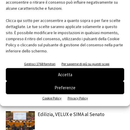
acconsentire o ritirare il consenso può influire negativamente su
alcune caratteristiche e funzioni.
Facebook
Twitter
Pinterest
Clicca qui sotto per acconsentire a quanto sopra o per fare scelte
dettagliate. Le tue scelte saranno applicate solamente a questo
sito. È possibile modificare le impostazioni in qualsiasi momento,
compreso il ritiro del consenso, utilizzando i pulsanti della Cookie
Policy o cliccando sul pulsante di gestione del consenso nella parte
RELATED ARTICLES
MORE FROM AUTHOR
inferiore dello schermo.
Saint-Gobain Architecture Student
Gestisci 1768 fornitori
Per saperne di più su questi scopi
Contest 2026
Accetta
contenuto sponsorizzato
Preferenze
ARCHITECT@WORK Milano 2026
Cookie Policy
Privacy Policy
Edilizia, VELUX e SIMA al Senato