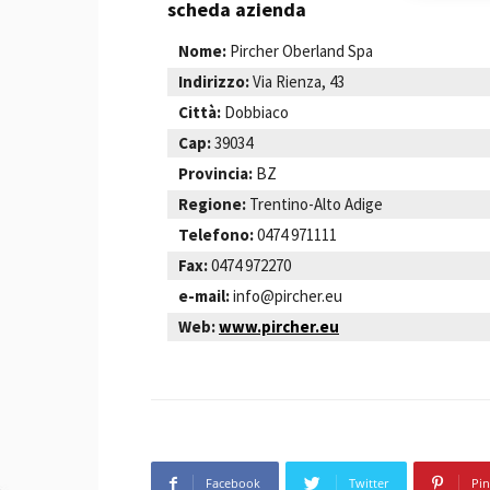
scheda azienda
Nome:
Pircher Oberland Spa
Indirizzo:
Via Rienza, 43
Città:
Dobbiaco
Cap:
39034
Provincia:
BZ
Regione:
Trentino-Alto Adige
Telefono:
0474 971111
Fax:
0474 972270
e-mail:
info@pircher.eu
Web:
www.pircher.eu
Facebook
Twitter
Pin