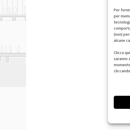
Per forni
per memor
tecnologi
comportam
(non) per
alcune ca
Clicca qu
saranno a
momento, 
cliccando