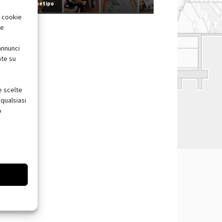
Redazione Arketipo
i cookie
te
annunci
nte su
e scelte
qualsiasi
o