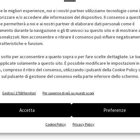
re le migliori esperienze, noi e i nostri partner utilizziamo tecnologie come 
izzare e/o accedere alle informazioni del dispositivo. Il consenso a ques
e permetterà a noi e ai nostri partner di elaborare dati personali come il
ento durante la navigazione o gli ID univoci su questo sito e di mostrare 
sonalizzati. Non acconsentire o ritirare il consenso può influire negativame
ratteristiche e funzioni.
i sotto per acconsentire a quanto sopra o per fare scelte dettagliate. Le tu
pplicate solamente a questo sito. È possibile modificare le impostazioni in 
compreso il ritiro del consenso, utilizzando i pulsanti della Cookie Policy 
 sul pulsante di gestione del consenso nella parte inferiore dello schermo.
Gestisci 1768 fornitori
Per saperne di più su questi scopi
Accetta
Preferenze
Cookie Policy
Privacy Policy