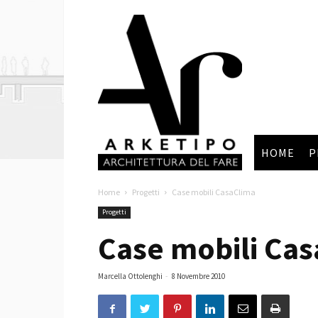
Arketipo
HOME
P
Home
Progetti
Case mobili CasaClima
Progetti
Case mobili Ca
Marcella Ottolenghi
-
8 Novembre 2010