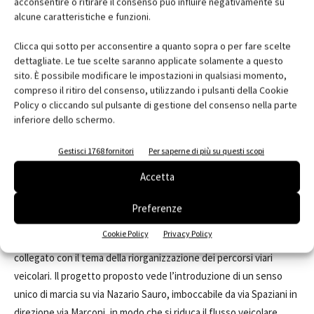
deputata alle manifestazioni istituzionali pubbliche; la seconda,
acconsentire o ritirare il consenso può influire negativamente su
alcune caratteristiche e funzioni.
più raccolta, configurata come un "salotto all'aperto" in cui sia
piacevole soggiornare sotto le nuove alberature. Le zone
Clicca qui sotto per acconsentire a quanto sopra o per fare scelte
vengono caratterizzate da un diverso uso della luce, con nuovi
dettagliate. Le tue scelte saranno applicate solamente a questo
corpi illuminanti che garantiscono un effetto d'accento.
sito. È possibile modificare le impostazioni in qualsiasi momento,
compreso il ritiro del consenso, utilizzando i pulsanti della Cookie
Policy o cliccando sul pulsante di gestione del consenso nella parte
La quarta fascia è dedicata ai percorsi di attraversamento e ai
inferiore dello schermo.
servizi funebri. L’acceso dei mezzi di servizio, è disciplinato con
dissuasori mobili elettromeccanici totalmente occultati nella
Gestisci 1768 fornitori
Per saperne di più su questi scopi
pavimentazione. mediante pozzetti sotterranei, che potranno
Accetta
essere azionati con telecomando o tramite chiave posta nei
totem collocati a margine dell’impianto.
Preferenze
Cookie Policy
Privacy Policy
L’intervento di riqualificazione degli spazi è strettamente
collegato con il tema della riorganizzazione dei percorsi viari
veicolari. Il progetto proposto vede l’introduzione di un senso
unico di marcia su via Nazario Sauro, imboccabile da via Spaziani in
direzione via Marconi, in modo che si riduca il flusso veicolare