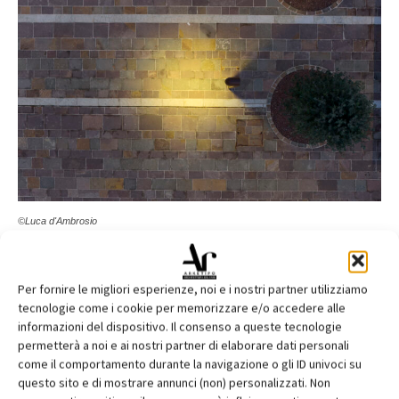
©Luca d'Ambrosio
La terza è concepita come la zona più propriamente pubblica
servita da sedute e dalle infrastrutture urbane utili per lo
Per fornire le migliori esperienze, noi e i nostri partner utilizziamo
tecnologie come i cookie per memorizzare e/o accedere alle
svolgimento di eventi e manifestazioni. Due sotto aree
informazioni del dispositivo. Il consenso a queste tecnologie
funzionali, delineate da una lunga seduta monolitica realizzata
permetterà a noi e ai nostri partner di elaborare dati personali
con la stessa pietra delle corsie, definiscono lo spazio. La prima,
come il comportamento durante la navigazione o gli ID univoci su
posta in proiezione davanti alla Abbazia, è maggiormente
questo sito e di mostrare annunci (non) personalizzati. Non