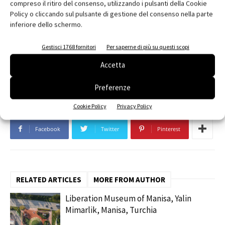
Area Netta: 950 mq
compreso il ritiro del consenso, utilizzando i pulsanti della Cookie
Policy o cliccando sul pulsante di gestione del consenso nella parte
Impresa costruttrice: Generali Costruzioni
inferiore dello schermo.
Gestisci 1768 fornitori
Per saperne di più su questi scopi
TAGS
Chiesa di Santa Maria Goretti
facciata
Giuseppe Maraniello
MC A - Mario Cucinella Architects
Accetta
MC D - Mario Cucinella Design
Preferenze
Cookie Policy
Privacy Policy
Facebook
Twitter
Pinterest
RELATED ARTICLES
MORE FROM AUTHOR
Liberation Museum of Manisa, Yalin
Mimarlik, Manisa, Turchia