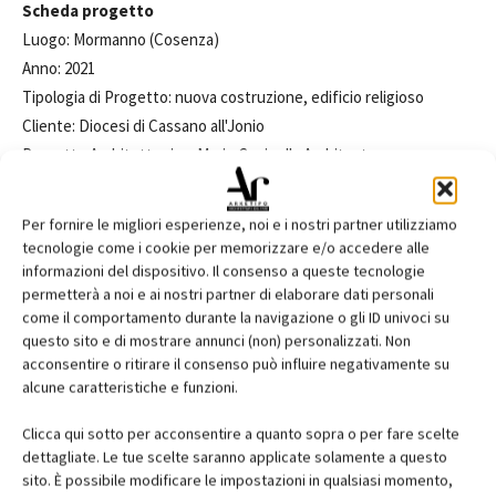
Scheda progetto
Luogo: Mormanno (Cosenza)
Anno: 2021
Tipologia di Progetto: nuova costruzione, edificio religioso
Cliente: Diocesi di Cassano all'Jonio
Progetto Architettonico: Mario Cucinella Architects
Team: Mario Cucinella, Luca Sandri (responsabile di progetto),
Emanuele Dionigi, Enrico Pintabona, Michele Roveri. Concorso:
Per fornire le migliori esperienze, noi e i nostri partner utilizziamo
Alberto Bruno, Alberto Casarotto
tecnologie come i cookie per memorizzare e/o accedere alle
Artista: Giuseppe Maraniello
informazioni del dispositivo. Il consenso a queste tecnologie
permetterà a noi e ai nostri partner di elaborare dati personali
Liturgista: Don Amilcare Zuffi
come il comportamento durante la navigazione o gli ID univoci su
Visual: Mario Cucinella Architects; Engram
questo sito e di mostrare annunci (non) personalizzati. Non
Progetto Strutturale: Milan Ingegneria
acconsentire o ritirare il consenso può influire negativamente su
Progetto Impiantistico: ing. Paolo Scuderi, ing. Riccardo Giannoni
alcune caratteristiche e funzioni.
Direttore Lavori: arch. Gaetano Leto
Clicca qui sotto per acconsentire a quanto sopra o per fare scelte
RUP: geom. Raffaele Boise
dettagliate. Le tue scelte saranno applicate solamente a questo
Velario: GiPlanet
sito. È possibile modificare le impostazioni in qualsiasi momento,