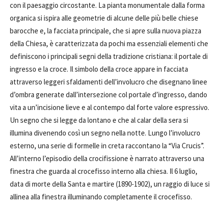
con il paesaggio circostante. La pianta monumentale dalla forma
organica si ispira alle geometrie di alcune delle più belle chiese
barocche e, la facciata principale, che si apre sulla nuova piazza
della Chiesa, è caratterizzata da pochi ma essenziali elementi che
definiscono i principali segni della tradizione cristiana: il portale di
ingresso e la croce. Il simbolo della croce appare in facciata
attraverso leggeri sfaldamenti dell’involucro che disegnano linee
d’ombra generate dall’intersezione col portale d’ingresso, dando
vita a un’incisione lieve e al contempo dal forte valore espressivo.
Un segno che si legge da lontano e che al calar della sera si
illumina divenendo così un segno nella notte. Lungo l’involucro
esterno, una serie di formelle in creta raccontano la “Via Crucis”.
All’interno l’episodio della crocifissione è narrato attraverso una
finestra che guarda al crocefisso interno alla chiesa. Il 6 luglio,
data di morte della Santa e martire (1890-1902), un raggio di luce si
allinea alla finestra illuminando completamente il crocefisso.