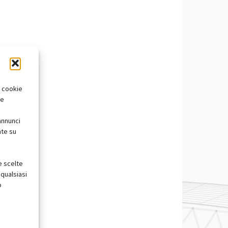
i cookie
te
annunci
nte su
e scelte
qualsiasi
o