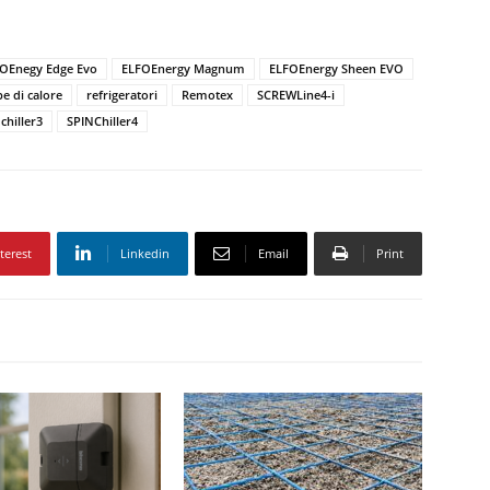
OEnegy Edge Evo
ELFOEnergy Magnum
ELFOEnergy Sheen EVO
 di calore
refrigeratori
Remotex
SCREWLine4-i
chiller3
SPINChiller4
terest
Linkedin
Email
Print