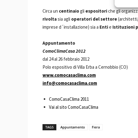
Circa un
centinaio
gli
espositori
che gli organiz
rivolta
sia agli
operatori del settore
(architetti
imprese d´installazione) sia a
Enti
e
Istituzioni 
Appuntamento
ComoClimaCasa 2012
dal 24 al 26 febbraio 2012
Polo espositivo di Villa Erba a Cernobbio (CO)
www.comocasaclima.com
info@comocasaclima.com
ComoCasaClima 2011
Vai al sito ComoCasaClima
TAGS
Appuntamento
Fiera