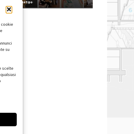
Redazione Arketipo
i cookie
te
annunci
nte su
e scelte
qualsiasi
o