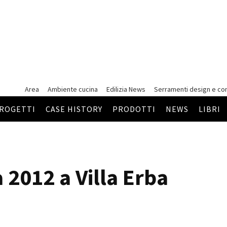
Area
Ambiente cucina
Edilizia News
Serramenti
design e co
ROGETTI
CASE HISTORY
PRODOTTI
NEWS
LIBRI
2012 a Villa Erba