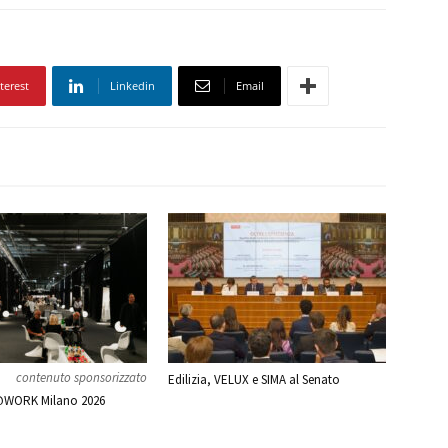
terest
Linkedin
Email
contenuto sponsorizzato
Edilizia, VELUX e SIMA al Senato
WORK Milano 2026