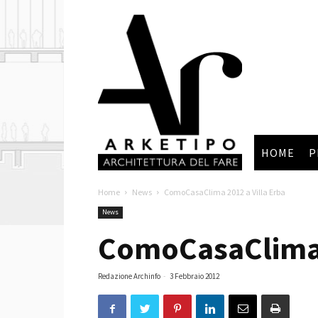
Arketipo
HOME
P
Home
News
ComoCasaClima 2012 a Villa Erba
News
ComoCasaClima 
Redazione Archinfo
-
3 Febbraio 2012