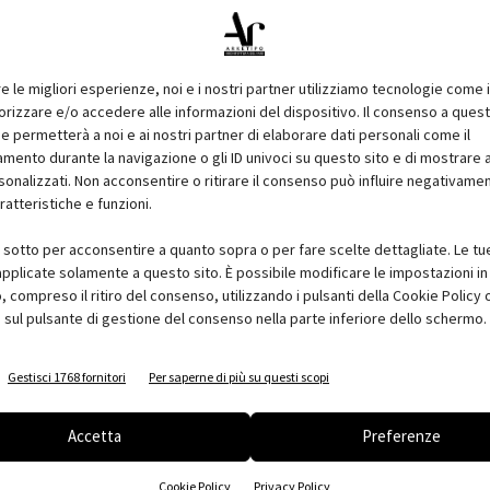
edizione di
Como CasaClima
e, forte di questo risultato,
aborazione e l'
appoggio
dell'
Agenzia CasaClima
di
Bolzano
,
 partecipazione attiva di
Ance Como
e degli
Ordini degli
re le migliori esperienze, noi e i nostri partner utilizziamo tecnologie come 
izzare e/o accedere alle informazioni del dispositivo. Il consenso a ques
e permetterà a noi e ai nostri partner di elaborare dati personali come il
ento durante la navigazione o gli ID univoci su questo sito e di mostrare 
ioni
,
convegni
,
workshop
e
dimostrazioni pratiche
sui
sonalizzati. Non acconsentire o ritirare il consenso può influire negativame
o energetico
.
ratteristiche e funzioni.
io la
cultura
del
risparmio energetico
e dell'
edilizia verde
,
i sotto per acconsentire a quanto sopra o per fare scelte dettagliate. Le tu
pplicate solamente a questo sito. È possibile modificare le impostazioni in 
tando un percorso
compreso il ritiro del consenso, utilizzando i pulsanti della Cookie Policy 
ncora più efficace
 sul pulsante di gestione del consenso nella parte inferiore dello schermo.
co, in questa
re impulso ai
convegni
e, soprattutto, alle
dimostrazioni
e
Gestisci 1768 fornitori
Per saperne di più su questi scopi
ra i visitatori e che
Accetta
Preferenze
ve, illustrate
Cookie Policy
Privacy Policy