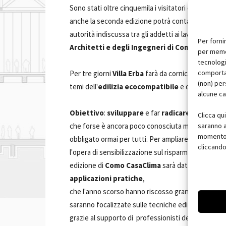
Sono stati oltre cinquemila i visitatori della prima 
anche la seconda edizione potrà contare sulla coll
autorità indiscussa tra gli addetti ai lavori, e sulla
Per forni
Architetti e degli Ingegneri di Como
.
per memor
tecnologi
comportam
Per tre giorni
Villa Erba
farà da cornice a
esposiz
(non) per
temi dell'
edilizia ecocompatibile
e del r
isparmi
alcune ca
Obiettivo
:
sviluppare
e far
radicare
nel territor
Clicca qu
saranno a
che forse è ancora poco conosciuta ma sta diven
momento, 
obbligato ormai per tutti. Per ampliare e rendere a
cliccando
l'opera di sensibilizzazione sul risparmio energeti
edizione di
Como CasaClima
sarà dato un ulterio
applicazioni pratiche
,
che l'anno scorso hanno riscosso grande successo t
saranno focalizzate sulle tecniche edilizie innovati
grazie al supporto di professionisti del settore.