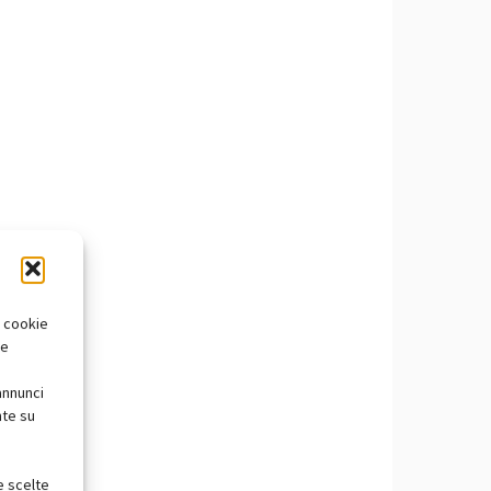
i cookie
te
annunci
nte su
e scelte