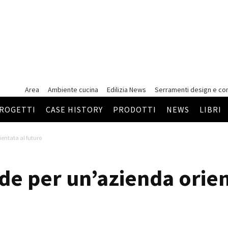
Area
Ambiente cucina
Edilizia News
Serramenti
design e co
ROGETTI
CASE HISTORY
PRODOTTI
NEWS
LIBRI
ientata al futuro
de per un’azienda orien