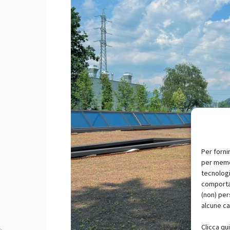
Per forni
per memor
tecnologi
comportam
(non) per
alcune ca
Clicca qu