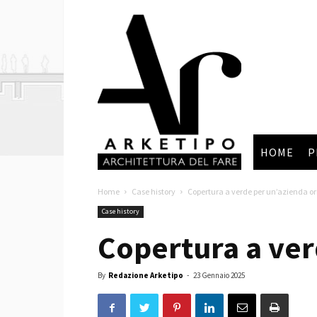
Arketipo
HOME
P
Home
Case history
Copertura a verde per un’azienda or
Case history
Copertura a ver
By
Redazione Arketipo
-
23 Gennaio 2025