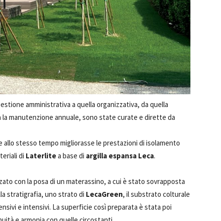
 gestione amministrativa a quella organizzativa, da quella
a la manutenzione annuale, sono state curate e dirette da
e allo stesso tempo migliorasse le prestazioni di isolamento
eriali di
Laterlite
a base di
argilla espansa
Leca
.
zzato con la posa di un materassino, a cui è stato sovrapposta
lla stratigrafia, uno
strato di
LecaGreen
, il substrato colturale
ensivi e intensivi. La superficie così preparata è stata poi
uità e armonia con quelle circostanti.