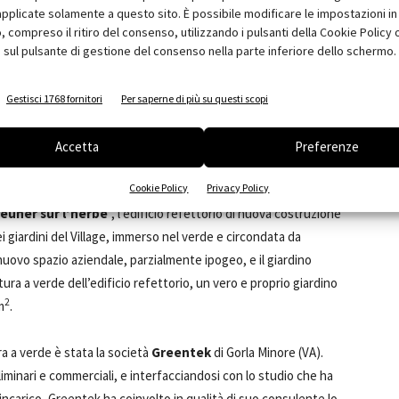
pplicate solamente a questo sito. È possibile modificare le impostazioni in 
compreso il ritiro del consenso, utilizzando i pulsanti della Cookie Policy 
 sul pulsante di gestione del consenso nella parte inferiore dello schermo.
Gestisci 1768 fornitori
Per saperne di più su questi scopi
Accetta
Preferenze
Cookie Policy
Privacy Policy
euner sur l’herbe
”, l’edificio refettorio di nuova costruzione
i giardini del Village, immerso nel verde e circondata da
nuovo spazio aziendale, parzialmente ipogeo, e il giardino
ura a verde dell’edificio refettorio, un vero e proprio giardino
2
m
.
a a verde è stata la società
Greentek
di Gorla Minore (VA).
liminari e commerciali, e interfacciandosi con lo studio che ha
incarico, Greentek ha coinvolto in qualità di suo consulente lo