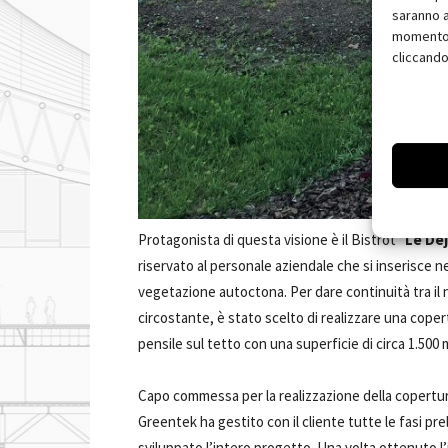
saranno a
momento, 
cliccando
Protagonista di questa visione è il Bistrot “
Le Déj
riservato al personale aziendale che si inserisce ne
vegetazione autoctona. Per dare continuità tra il 
circostante, è stato scelto di realizzare una copert
pensile sul tetto con una superficie di circa 1.500 
Capo commessa per la realizzazione della copertur
Greentek ha gestito con il cliente tutte le fasi pre
sviluppato l’intero progetto. Una volta ottenuto l’