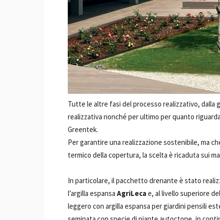
Tutte le altre fasi del processo realizzativo, dalla
realizzativa nonché per ultimo per quanto riguard
Greentek.
Per garantire una realizzazione sostenibile, ma ch
termico della copertura, la scelta è ricaduta sui mat
In particolare, il pacchetto drenante è stato reali
l’argilla espansa
AgriLeca
e, al livello superiore de
leggero con argilla espansa per giardini pensili est
seminata con specie di piante autoctone, in contin