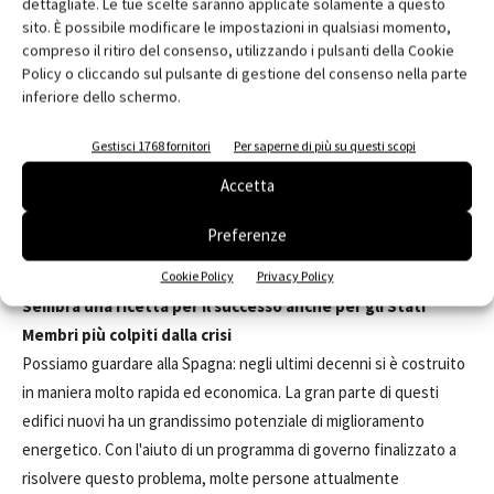
dettagliate. Le tue scelte saranno applicate solamente a questo
essere un elemento trainante per la crescita economica in
sito. È possibile modificare le impostazioni in qualsiasi momento,
Europa?
compreso il ritiro del consenso, utilizzando i pulsanti della Cookie
Policy o cliccando sul pulsante di gestione del consenso nella parte
Assolutamente sì! Il know-how tecnico è disponibile così come la
inferiore dello schermo.
forza lavoro, anche se sarà necessario investire in misure di
formazione, e ci sono numerosissimi edifici che dovranno essere
Gestisci 1768 fornitori
Per saperne di più su questi scopi
risanati. Questi progetti non solo aiuteranno la ripresa
Accetta
dell'industria delle costruzioni locali e i produttori di materiali da
costruzione, ma daranno nuovo lavoro anche al settore della
Preferenze
progettazione, all'innovazione, alla ricerca e allo sviluppo.
Cookie Policy
Privacy Policy
Sembra una ricetta per il successo anche per gli Stati
Membri più colpiti dalla crisi
Possiamo guardare alla Spagna: negli ultimi decenni si è costruito
in maniera molto rapida ed economica. La gran parte di questi
edifici nuovi ha un grandissimo potenziale di miglioramento
energetico. Con l'aiuto di un programma di governo finalizzato a
risolvere questo problema, molte persone attualmente