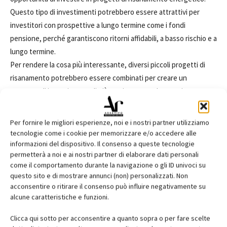
Questo tipo di investimenti potrebbero essere attrattivi per
investitori con prospettive a lungo termine come i fondi
pensione, perché garantiscono ritorni affidabili, a basso rischio e a
lungo termine.
Per rendere la cosa più interessante, diversi piccoli progetti di
risanamento potrebbero essere combinati per creare un
progetto di investimento di più ampia portata. La cosa importante
è che tali strumenti per gli investimenti saranno realizzati
tenendo conto delle circostanze locali. In questo momento
Per fornire le migliori esperienze, noi e i nostri partner utilizziamo
stiamo discutendo con gli investitori in merito a come tali
tecnologie come i cookie per memorizzare e/o accedere alle
strumenti per gli investimento dovrebbero essere disegnati. Il
informazioni del dispositivo. Il consenso a queste tecnologie
permetterà a noi e ai nostri partner di elaborare dati personali
ruolo del governo potrebbe essere quello di assicurare delle
come il comportamento durante la navigazione o gli ID univoci su
garanzie per tali progetti, questo non richiederanno un
questo sito e di mostrare annunci (non) personalizzati. Non
investimento ingente e continuo come invece è avvenuto in altri
acconsentire o ritirare il consenso può influire negativamente su
casi.
alcune caratteristiche e funzioni.
Clicca qui sotto per acconsentire a quanto sopra o per fare scelte
Lei ritiene che l'Isolamento Termico degli edifici potrebbe