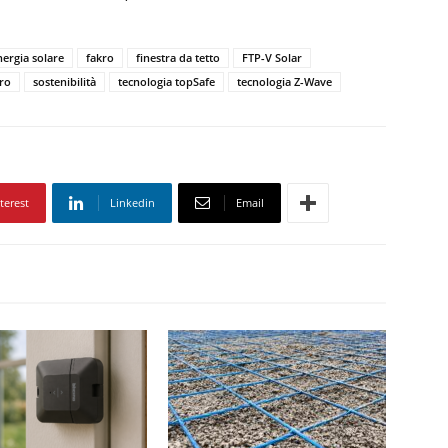
nergia solare
fakro
finestra da tetto
FTP-V Solar
ro
sostenibilità
tecnologia topSafe
tecnologia Z-Wave
terest
Linkedin
Email