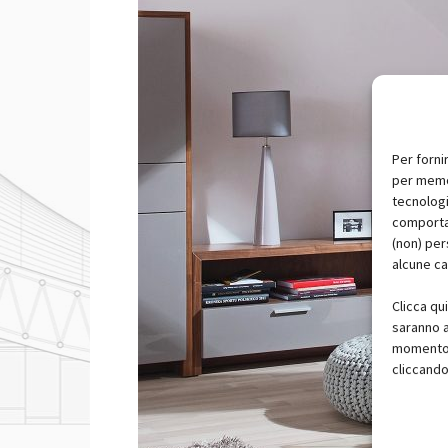
Per forni
per memor
tecnologi
comportam
(non) per
alcune ca
Clicca qu
saranno a
momento, 
cliccando