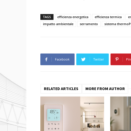
TAGS
efficienza energetica
efficienza termica
e
impatto ambientale
serramento
sistema thermoP
Facebook
Twitter
Pin
RELATED ARTICLES
MORE FROM AUTHOR