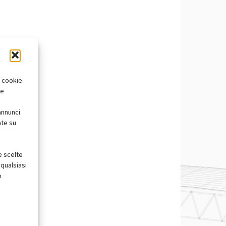
i cookie
te
annunci
nte su
e scelte
qualsiasi
o