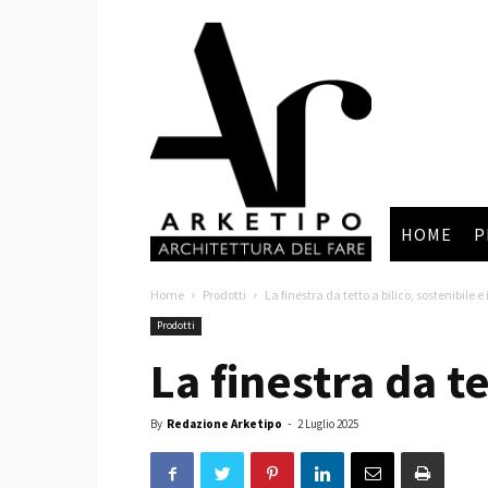
Arketipo
HOME
P
Home
Prodotti
La finestra da tetto a bilico, sostenibile e
Prodotti
La finestra da te
By
Redazione Arketipo
-
2 Luglio 2025