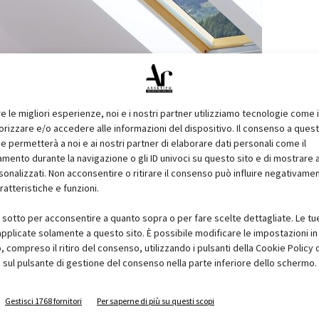
re le migliori esperienze, noi e i nostri partner utilizziamo tecnologie come 
izzare e/o accedere alle informazioni del dispositivo. Il consenso a ques
e permetterà a noi e ai nostri partner di elaborare dati personali come il
ento durante la navigazione o gli ID univoci su questo sito e di mostrare 
sonalizzati. Non acconsentire o ritirare il consenso può influire negativame
ratteristiche e funzioni.
i sotto per acconsentire a quanto sopra o per fare scelte dettagliate. Le tu
pplicate solamente a questo sito. È possibile modificare le impostazioni in 
compreso il ritiro del consenso, utilizzando i pulsanti della Cookie Policy 
 sul pulsante di gestione del consenso nella parte inferiore dello schermo.
Gestisci 1768 fornitori
Per saperne di più su questi scopi