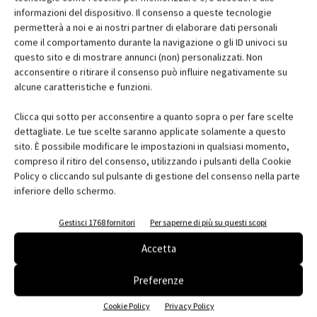
A condurre i lavori
Marco Imperadori
, Ordinario del Politecnico di
informazioni del dispositivo. Il consenso a queste tecnologie
Milano - affiancato per l’occasione da un team di studenti - che ha
permetterà a noi e ai nostri partner di elaborare dati personali
dichiarato:
“È stato un vero piacere lavorare con i bimbi di SOUx
come il comportamento durante la navigazione o gli ID univoci su
questo sito e di mostrare annunci (non) personalizzati. Non
Milano. L’infanzia è un periodo molto importante nella vita delle
acconsentire o ritirare il consenso può influire negativamente su
persone e i nostri bimbi hanno bisogno di spazi luminosi e
alcune caratteristiche e funzioni.
salubri”.
Clicca qui sotto per acconsentire a quanto sopra o per fare scelte
dettagliate. Le tue scelte saranno applicate solamente a questo
Costruire con la Luce è stato patrocinato dall’Ordine degli
sito. È possibile modificare le impostazioni in qualsiasi momento,
Architetti P.P.C. della Provincia di Milano e del Politecnico di
compreso il ritiro del consenso, utilizzando i pulsanti della Cookie
Milano. All’organizzazione del workshop hanno contribuito in
Policy o cliccando sul pulsante di gestione del consenso nella parte
qualità di Sponsor Tecnici: D-segno, Faber-Castell Italia, Level
inferiore dello schermo.
Office landscape, Consorzio Rilegno, SITLOSOPHY®.
Gestisci 1768 fornitori
Per saperne di più su questi scopi
Guarda il video racconto del workshop
Costruire con la
Accetta
Luce
Preferenze
Cookie Policy
Privacy Policy