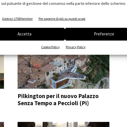
 sul pulsante di gestione del consenso nella parte inferiore dello schermo.
e,
Design with Nature: al Salone del
Gestisci 1768 fornitori
Per saperne di più su questi scopi
o
Mobile il progetto di Mario...
Chiara Scalco
Accetta
Preferenze
Cookie Policy
Privacy Policy
Pilkington per il nuovo Palazzo
Senza Tempo a Peccioli (Pi)