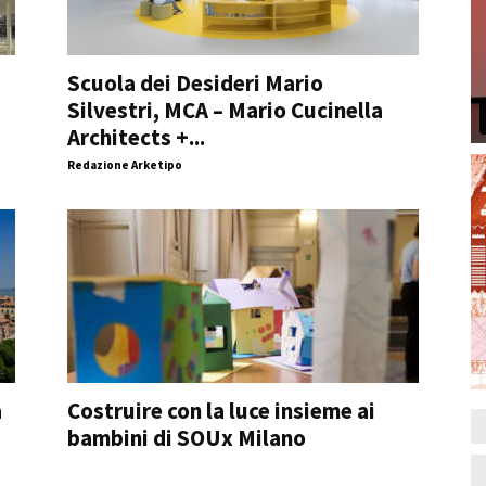
Scuola dei Desideri Mario
Silvestri, MCA – Mario Cucinella
Architects +...
Redazione Arketipo
a
Costruire con la luce insieme ai
bambini di SOUx Milano