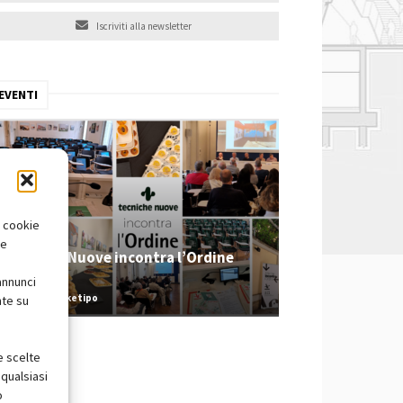
Iscriviti alla newsletter
EVENTI
i cookie
te
Tecniche Nuove incontra l’Ordine
2026
annunci
Redazione Arketipo
nte su
e scelte
qualsiasi
o