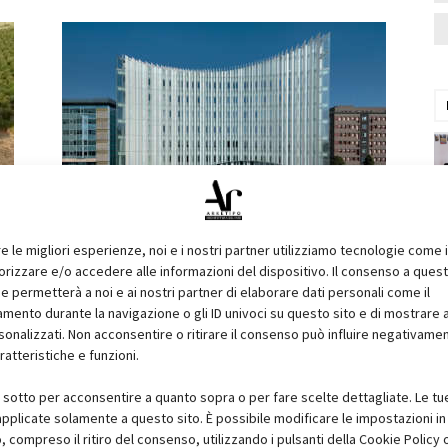
Laminam per l’Ospedale San
Raffaele di Milano
re le migliori esperienze, noi e i nostri partner utilizziamo tecnologie come 
izzare e/o accedere alle informazioni del dispositivo. Il consenso a ques
e permetterà a noi e ai nostri partner di elaborare dati personali come il
ento durante la navigazione o gli ID univoci su questo sito e di mostrare 
sonalizzati. Non acconsentire o ritirare il consenso può influire negativame
ratteristiche e funzioni.
i sotto per acconsentire a quanto sopra o per fare scelte dettagliate. Le tu
pplicate solamente a questo sito. È possibile modificare le impostazioni in 
compreso il ritiro del consenso, utilizzando i pulsanti della Cookie Policy 