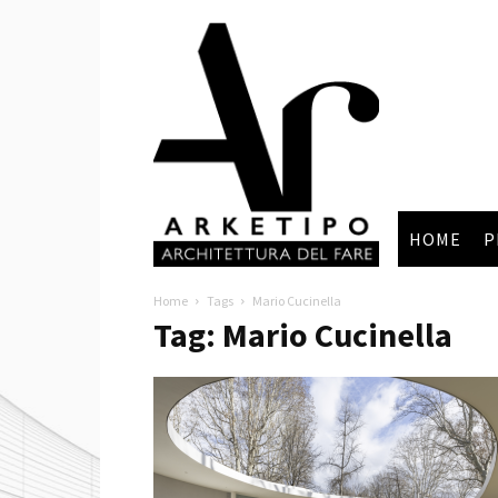
Arketipo
HOME
P
Home
Tags
Mario Cucinella
Tag: Mario Cucinella