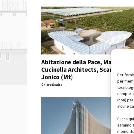
Abitazione della Pace, Mario
Cucinella Architects, Scanzano
Per forni
Jonico (Mt)
per memor
Chiara Scalco
tecnologi
comportam
(non) per
alcune ca
Clicca qu
saranno a
momento, 