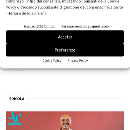
compreso il ritiro del consenso, utilizzando i pulsanti della Cookie
Policy o cliccando sul pulsante di gestione del consenso nella parte
contenuto sponsorizzato
inferiore dello schermo.
ARCHITECT@WORK Milano 2026
Gestisci 1768 fornitori
Per saperne di più su questi scopi
Accetta
Edilizia, VELUX e SIMA al Senato
Preferenze
Cookie Policy
Privacy Policy
EDICOLA