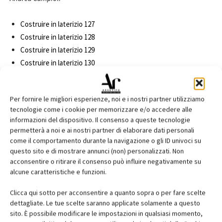
Costruire in laterizio 127
Costruire in laterizio 128
Costruire in laterizio 129
Costruire in laterizio 130
Per fornire le migliori esperienze, noi e i nostri partner utilizziamo
tecnologie come i cookie per memorizzare e/o accedere alle
informazioni del dispositivo. Il consenso a queste tecnologie
Facebook
Twitter
Pinterest
permetterà a noi e ai nostri partner di elaborare dati personali
come il comportamento durante la navigazione o gli ID univoci su
questo sito e di mostrare annunci (non) personalizzati. Non
acconsentire o ritirare il consenso può influire negativamente su
alcune caratteristiche e funzioni.
RELATED ARTICLES
MORE FROM AUTHOR
Saint-Gobain Architecture Student
Clicca qui sotto per acconsentire a quanto sopra o per fare scelte
dettagliate. Le tue scelte saranno applicate solamente a questo
Contest 2026
sito. È possibile modificare le impostazioni in qualsiasi momento,