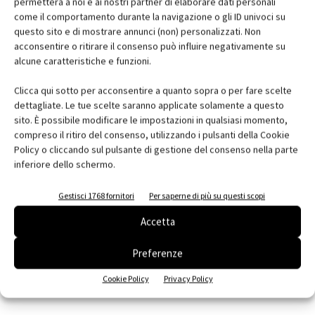
permetterà a noi e ai nostri partner di elaborare dati personali
Il controllo
a tutto campo delle potenziali
vulnerabilità
è
come il comportamento durante la navigazione o gli ID univoci su
questo sito e di mostrare annunci (non) personalizzati. Non
l’elemento chiave che governa tutto quanto finora esposto: una
acconsentire o ritirare il consenso può influire negativamente su
soluzione software in grado di verificare anche potenziali lacune
alcune caratteristiche e funzioni.
nell’infrastruttura di rete e, fattore fondamentale, la compliance
alle normative vigenti,
GDPR
in primis: il meccanismo
Clicca qui sotto per acconsentire a quanto sopra o per fare scelte
sanzionatorio per chi ne violasse le severe regole è fra i più
dettagliate. Le tue scelte saranno applicate solamente a questo
sito. È possibile modificare le impostazioni in qualsiasi momento,
onerosi in assoluto, e nessuna organizzazione può pensare di
compreso il ritiro del consenso, utilizzando i pulsanti della Cookie
ignorarne i dettami. Sono quindi molti i tasselli di cui si compone il
Policy o cliccando sul pulsante di gestione del consenso nella parte
puzzle della sicurezza informatica, e nessuno pensi di potersi
inferiore dello schermo.
considerare una specie di porto franco nei confronti dei criminali
informatici. Non esistono settori meno a rischio e neppure ha
Gestisci 1768 fornitori
Per saperne di più su questi scopi
alcuna rilevanza la dimensione della propria realtà aziendale.
Accetta
L’unica scelta sensata è muoversi subito, mettere in sicurezza la
propria impresa scegliendo un partner solido e di comprovata
Preferenze
affidabilità: è in gioco il proprio futuro aziendale.
Cookie Policy
Privacy Policy