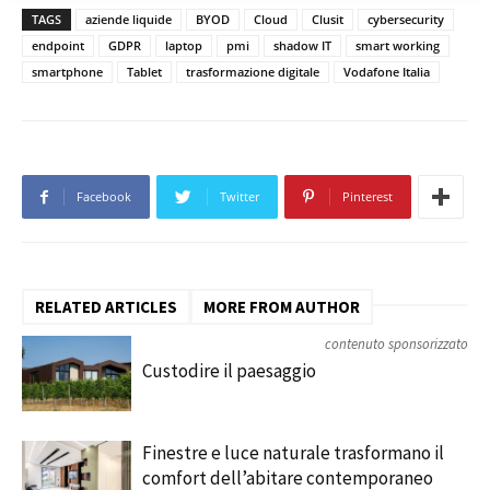
TAGS
aziende liquide
BYOD
Cloud
Clusit
cybersecurity
endpoint
GDPR
laptop
pmi
shadow IT
smart working
smartphone
Tablet
trasformazione digitale
Vodafone Italia
Facebook
Twitter
Pinterest
RELATED ARTICLES
MORE FROM AUTHOR
contenuto sponsorizzato
Custodire il paesaggio
Finestre e luce naturale trasformano il
comfort dell’abitare contemporaneo