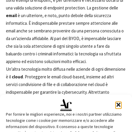
sono esempi di endpoint, e per difenderli è necessario dotarsi di
una valida soluzione di endpoint protection. La gestione delle
email
è un ulteriore, e noto, punto debole della sicurezza
informatica. È indispensabile prestare sempre attenzione alle
email anche se sembrano provenire da una persona conosciuta o
da un’azienda affidabile. Al pari del BYOD, è impensabile lasciare
che sia la sola attenzione di ogni singolo utente a fare da
baluardo contro i criminali informatici: la tecnologia va sfruttata
appieno ed esistono soluzioni molto efficaci.
Un’altra tecnologia molto diffusa nelle aziende di ogni dimensione
è il
cloud
. Proteggere le email cloud-based, insieme ad altri
servizi condivisione di file e di collaborazione nel cloud è
indispensabile per garantire la cybersecurity. Altrettanto
importante mettere in sicurezza le applicazioni cloud, dato che
sono numerose le soluzioni SaaS presenti in azienda, come ad
Per fornire le migliori esperienze, noi e i nostri partner utilizziamo
esempio Microsoft Office 365.
tecnologie come i cookie per memorizzare e/o accedere alle
informazioni del dispositivo. Il consenso a queste tecnologie
Controllare tutto, mettere in sicurezza tutti