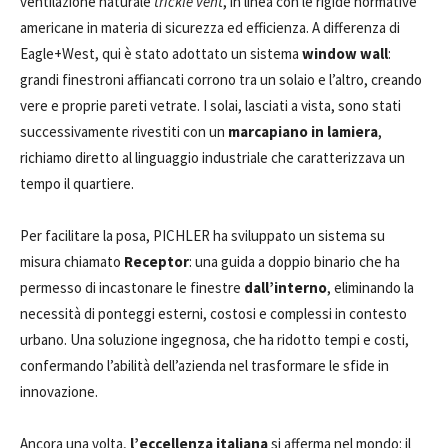
ventilazione naturale
trickle vent
, in linea con le rigide normative
americane in materia di sicurezza ed efficienza. A differenza di
Eagle+West, qui è stato adottato un sistema
window wall
:
grandi finestroni affiancati corrono tra un solaio e l’altro, creando
vere e proprie pareti vetrate. I solai, lasciati a vista, sono stati
successivamente rivestiti con un
marcapiano in lamiera
,
richiamo diretto al linguaggio industriale che caratterizzava un
tempo il quartiere.
Per facilitare la posa, PICHLER ha sviluppato un sistema su
misura chiamato
Receptor
: una guida a doppio binario che ha
permesso di incastonare le finestre
dall’interno
, eliminando la
necessità di ponteggi esterni, costosi e complessi in contesto
urbano. Una soluzione ingegnosa, che ha ridotto tempi e costi,
confermando l’abilità dell’azienda nel trasformare le sfide in
innovazione.
Ancora una volta,
l’eccellenza italiana
si afferma nel mondo: il