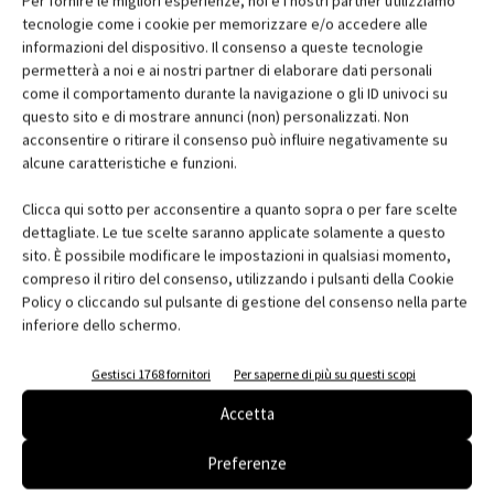
Per fornire le migliori esperienze, noi e i nostri partner utilizziamo
inseriti in box su misura con lamelle, e in alcune unità, sistemi di
tecnologie come i cookie per memorizzare e/o accedere alle
informazioni del dispositivo. Il consenso a queste tecnologie
ventilazione continua
(trickle vent)
che garantiscono il ricambio
permetterà a noi e ai nostri partner di elaborare dati personali
d’aria riducendo le dispersioni termiche e mantenendo
come il comportamento durante la navigazione o gli ID univoci su
l’isolamento acustico.
questo sito e di mostrare annunci (non) personalizzati. Non
acconsentire o ritirare il consenso può influire negativamente su
alcune caratteristiche e funzioni.
A garantire sicurezza e performance, ogni elemento è stato
testato secondo gli stringenti standard americani, anche in
Clicca qui sotto per acconsentire a quanto sopra o per fare scelte
condizioni estreme. Fondamentale è stata la fase iniziale di
dettagliate. Le tue scelte saranno applicate solamente a questo
Design Assist
durata tre mesi, durante la quale investitori,
sito. È possibile modificare le impostazioni in qualsiasi momento,
compreso il ritiro del consenso, utilizzando i pulsanti della Cookie
architetti, contractor e consulenti hanno collaborato
Policy o cliccando sul pulsante di gestione del consenso nella parte
sinergicamente per sviluppare soluzioni efficaci, integrando
inferiore dello schermo.
aspetti estetici, impiantistici ed economici e rendendo fluido il
montaggio in cantiere.
Gestisci 1768 fornitori
Per saperne di più su questi scopi
Accetta
THE HURON: ruvido fuori, extralusso
dentro
Preferenze