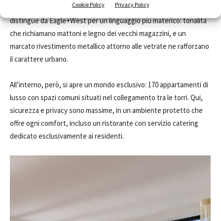
Cookie Policy
Privacy Policy
Ispirato all’architettura industriale dell’area, The Huron si
distingue da Eagle+West per un linguaggio più materico: tonalità
che richiamano mattoni e legno dei vecchi magazzini, e un
marcato rivestimento metallico attorno alle vetrate ne rafforzano
il carattere urbano.
All’interno, però, si apre un mondo esclusivo: 170 appartamenti di
lusso con spazi comuni situati nel collegamento tra le torri. Qui,
sicurezza e privacy sono massime, in un ambiente protetto che
offre ogni comfort, incluso un ristorante con servizio catering
dedicato esclusivamente ai residenti.