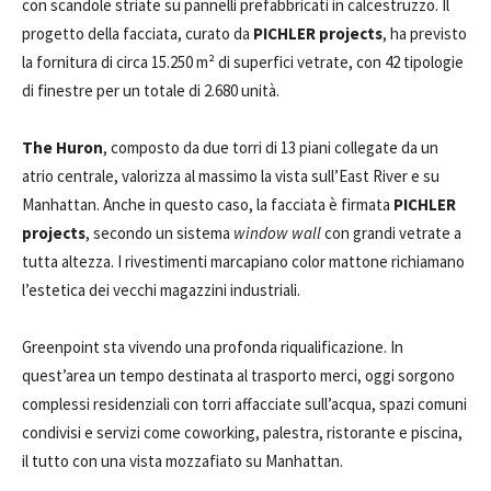
con scandole striate su pannelli prefabbricati in calcestruzzo. Il
progetto della facciata, curato da
PICHLER projects
, ha previsto
la fornitura di circa 15.250 m² di superfici vetrate, con 42 tipologie
di finestre per un totale di 2.680 unità.
The Huron
, composto da due torri di 13 piani collegate da un
atrio centrale, valorizza al massimo la vista sull’East River e su
Manhattan. Anche in questo caso, la facciata è firmata
PICHLER
projects
, secondo un sistema
window wall
con grandi vetrate a
tutta altezza. I rivestimenti marcapiano color mattone richiamano
l’estetica dei vecchi magazzini industriali.
Greenpoint sta vivendo una profonda riqualificazione. In
quest’area un tempo destinata al trasporto merci, oggi sorgono
complessi residenziali con torri affacciate sull’acqua, spazi comuni
condivisi e servizi come coworking, palestra, ristorante e piscina,
il tutto con una vista mozzafiato su Manhattan.