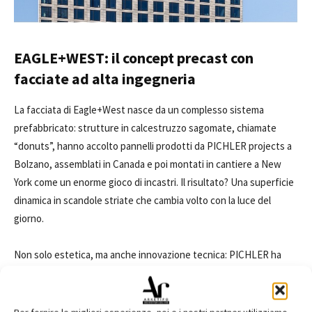
EAGLE+WEST: il concept precast con
facciate ad alta ingegneria
La facciata di Eagle+West nasce da un complesso sistema
prefabbricato: strutture in calcestruzzo sagomate, chiamate
“donuts”, hanno accolto pannelli prodotti da PICHLER projects a
Bolzano, assemblati in Canada e poi montati in cantiere a New
York come un enorme gioco di incastri. Il risultato? Una superficie
dinamica in scandole striate che cambia volto con la luce del
giorno.
Non solo estetica, ma anche innovazione tecnica: PICHLER ha
fornito
2.680 finestre
di grandi dimensioni (2,5x2,5 m),
progettate per integrarsi perfettamente nella struttura precast.
Le finestre includono sistemi per l’aria condizionata
(ptac unit)