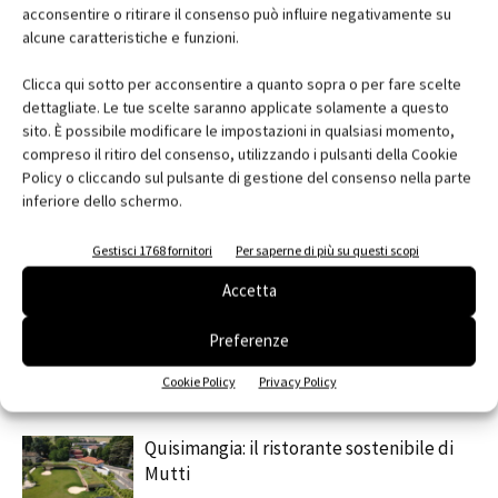
acconsentire o ritirare il consenso può influire negativamente su
alcune caratteristiche e funzioni.
Facebook
Twitter
Pinterest
Clicca qui sotto per acconsentire a quanto sopra o per fare scelte
dettagliate. Le tue scelte saranno applicate solamente a questo
sito. È possibile modificare le impostazioni in qualsiasi momento,
compreso il ritiro del consenso, utilizzando i pulsanti della Cookie
Policy o cliccando sul pulsante di gestione del consenso nella parte
RELATED ARTICLES
MORE FROM AUTHOR
inferiore dello schermo.
contenuto sponsorizzato
Gestisci 1768 fornitori
Per saperne di più su questi scopi
Custodire il paesaggio
Accetta
Finestre e luce naturale trasformano il
Preferenze
comfort dell’abitare contemporaneo
Cookie Policy
Privacy Policy
Quisimangia: il ristorante sostenibile di
Mutti