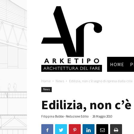
Arketipo
HOME
P
Home
News
Edilizia, non c’è segno di ripresa dalla crisi
News
Edilizia, non c’è
Filippina Bubbo - Redazione Edilio
-
26 Maggio 2010