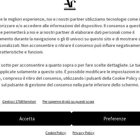
nte. Secondo l'Ance, nel periodo 2003-2009, oltre alla riduzione
re le migliori esperienze, noi e i nostri partner utilizziamo tecnologie come 
messi a gara è calato del 24%; nel primo trimestre di quest'anno
izzare e/o accedere alle informazioni del dispositivo. Il consenso a ques
eso del 25 per cento.
e permetterà a noi e ai nostri partner di elaborare dati personali come il
ento durante la navigazione o gli ID univoci su questo sito e di mostrare 
sonalizzati. Non acconsentire o ritirare il consenso può influire negativame
mosse. La modifica del patto di stabilità interna per far sì
ratteristiche e funzioni.
re in opere pubbliche. Bisogna risolvere la questione dei ritardi
 per il Piano casa (sia 1 che 2) è necessario far decollare
i sotto per acconsentire a quanto sopra o per fare scelte dettagliate. Le tu
pplicate solamente a questo sito. È possibile modificare le impostazioni in 
de il ripristino dell'Iva per le cessioni di abitazioni da parte delle
compreso il ritiro del consenso, utilizzando i pulsanti della Cookie Policy 
timazione dei lavori. Mantenere il Durc (Documento unico di
 sul pulsante di gestione del consenso nella parte inferiore dello schermo.
rire le imprese in regola. Potenziare la Cassa integrazione
'equiparazione delle modalità del trattamento a quello
Gestisci 1768 fornitori
Per saperne di più su questi scopi
spensione totale dell'attività lavorativa fino ad un massimo di
Accetta
Preferenze
Cookie Policy
Privacy Policy