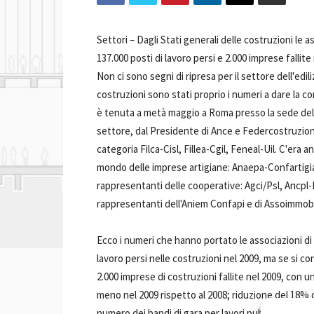
Settori –
Dagli Stati generali delle costruzioni le a
137.000 posti di lavoro persi e 2.000 imprese fallite
Non ci sono segni di ripresa per il settore dell'edi
costruzioni sono stati proprio i numeri a dare la 
è tenuta a metà maggio a Roma presso la sede del C
settore, dal Presidente di Ance e Federcostruzioni 
categoria Filca-Cisl, Fillea-Cgil, Feneal-Uil. C'era 
mondo delle imprese artigiane: Anaepa-Confartigian
rappresentanti delle cooperative: Agci/Psl, Ancpl
rappresentanti dell'Aniem Confapi e di Assoimmobi
Ecco i numeri che hanno portato le associazioni di c
lavoro persi nelle costruzioni nel 2009, ma se si co
2.000 imprese di costruzioni fallite nel 2009, con u
meno nel 2009 rispetto al 2008; riduzione del 18% deg
numero dei bandi di gara per lavori pubblici ridotto