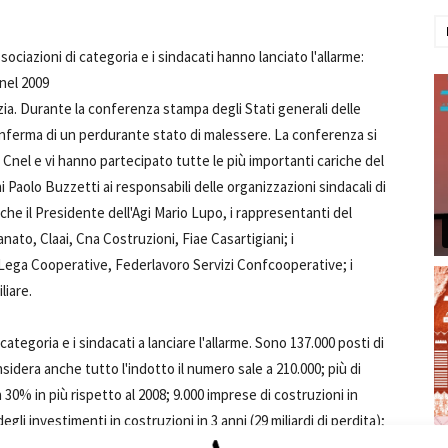
ssociazioni di categoria e i sindacati hanno lanciato l'allarme:
 nel 2009
lizia. Durante la conferenza stampa degli Stati generali delle
conferma di un perdurante stato di malessere. La conferenza si
nel e vi hanno partecipato tutte le più importanti cariche del
Paolo Buzzetti ai responsabili delle organizzazioni sindacali di
anche il Presidente dell'Agi Mario Lupo, i rappresentanti del
ato, Claai, Cna Costruzioni, Fiae Casartigiani; i
-Lega Cooperative, Federlavoro Servizi Confcooperative; i
liare.
ategoria e i sindacati a lanciare l'allarme. Sono 137.000 posti di
nsidera anche tutto l'indotto il numero sale a 210.000; più di
n 30% in più rispetto al 2008; 9.000 imprese di costruzioni in
li investimenti in costruzioni in 3 anni (29 miliardi di perdita);
 del 55% negli ultimi 6 anni; le compravendite di abitazioni