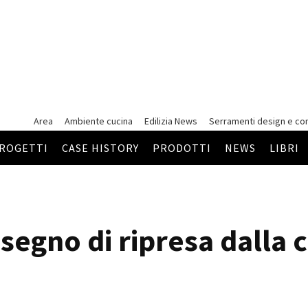
Area
Ambiente cucina
Edilizia News
Serramenti
design e co
ROGETTI
CASE HISTORY
PRODOTTI
NEWS
LIBRI
 segno di ripresa dalla c