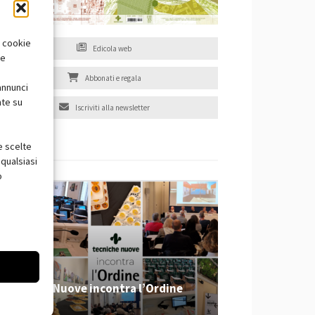
i cookie
Edicola web
te
Abbonati e regala
annunci
nte su
Iscriviti alla newsletter
e scelte
EVENTI
qualsiasi
o
Tecniche Nuove incontra l’Ordine
2026