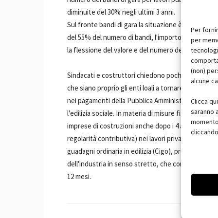
diminuite del 30% negli ultimi 3 anni.
Sul fronte bandi di gara la situazione è molto dole
Per forni
del 55% del numero di bandi, l'importo dei lavori 
per memor
la flessione del valore e del numero dei bandi è sc
tecnologi
comportam
(non) per
Sindacati e costruttori chiedono poche ma decisive 
alcune ca
che siano proprio gli enti loali a tornare ad investi
nei pagamenti della Pubblica Amministrazione. Anche
Clicca qu
saranno a
l'edilizia sociale. In materia di misure fiscali si chie
momento, 
imprese di costruzioni anche dopo i 4 anni dall'ul
cliccando
regolarità contributiva) nei lavori privati per favo
guadagni ordinaria in edilizia (Cigo), prevedendo l
dell'industria in senso stretto, che consente la so
12 mesi.