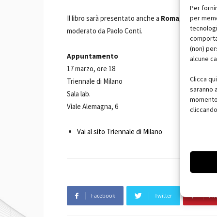
Per forni
per memor
Il libro sarà presentato anche a
Roma
, alla
Casa d
tecnologi
moderato da Paolo Conti.
comportam
(non) per
Appuntamento
alcune ca
17 marzo, ore 18
Clicca qu
Triennale di Milano
saranno a
Sala lab.
momento, 
Viale Alemagna, 6
cliccando
Vai al sito Triennale di Milano
Facebook
Twitter
Pin