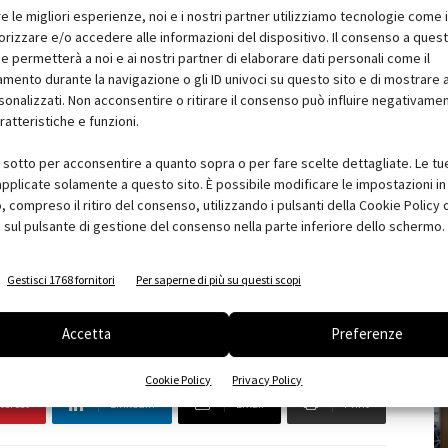
re le migliori esperienze, noi e i nostri partner utilizziamo tecnologie come 
izzare e/o accedere alle informazioni del dispositivo. Il consenso a ques
ell'Architettura
, con un incontro che si terrà l'8 Aprile
e permetterà a noi e ai nostri partner di elaborare dati personali come il
ento durante la navigazione o gli ID univoci su questo sito e di mostrare 
sonalizzati. Non acconsentire o ritirare il consenso può influire negativame
ratteristiche e funzioni.
i sotto per acconsentire a quanto sopra o per fare scelte dettagliate. Le tu
pplicate solamente a questo sito. È possibile modificare le impostazioni in 
compreso il ritiro del consenso, utilizzando i pulsanti della Cookie Policy 
 sul pulsante di gestione del consenso nella parte inferiore dello schermo.
Gestisci 1768 fornitori
Per saperne di più su questi scopi
Accetta
Preferenze
Cookie Policy
Privacy Policy
terest
Linkedin
Email
Print