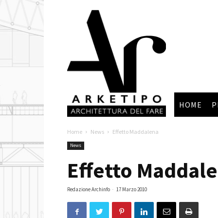
Arketipo
HOME
P
Home
News
Effetto Maddalena
News
Effetto Maddal
Redazione Archinfo
-
17 Marzo 2010