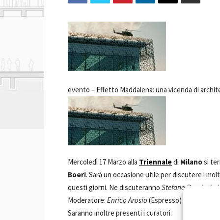
evento –
Effetto Maddalena: una vicenda di archite
Mercoledì 17 Marzo alla
Triennale
di
Milano
si ter
Boeri
. Sarà un occasione utile per discutere i mol
questi giorni. Ne discuteranno
Stefano Boeri
e
Lui
Moderatore:
Enrico Arosio
(Espresso)
Saranno inoltre presenti i curatori.