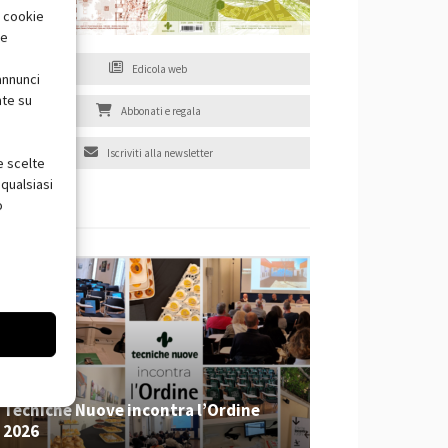
i cookie
te
Edicola web
annunci
nte su
Abbonati e regala
Iscriviti alla newsletter
e scelte
qualsiasi
o
EVENTI
Tecniche Nuove incontra l’Ordine
2026