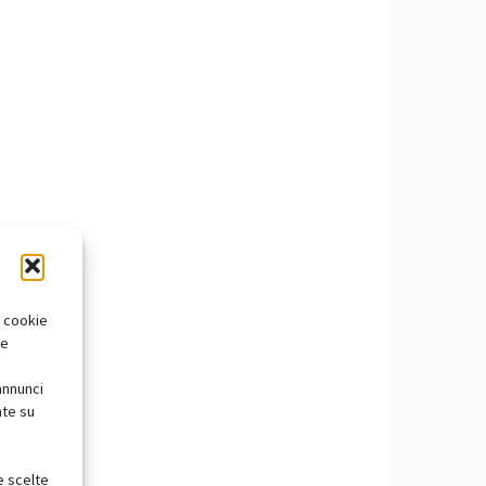
i cookie
te
annunci
nte su
e scelte