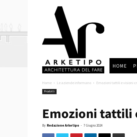
Arketipo
HOME
P
Home
Le aziende informano
Emozioni tattili e visioni
Prodotti
Emozioni tattili
By
Redazione Arketipo
-
7 Giugno 2024