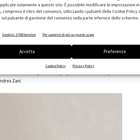
pplicate solamente a questo sito. È possibile modificare le impostazioni in 
compreso il ritiro del consenso, utilizzando i pulsanti della Cookie Policy 
rbida e raffinata, contribuisce a creare un'atmosfera unica e
 sul pulsante di gestione del consenso nella parte inferiore dello schermo.
o Champagne Lucido
del miscelatore incasso a muro
zolato
per la batteria 3 fori a muro per lavabo
INDUSTRIAL
Gestisci 1768 fornitori
Per saperne di più su questi scopi
Accetta
Preferenze
se in risalto dalla finitura
PVD Oro Champagne Spazzolato
ntonio Bullo
, mentre forza e robustezza sono esaltate dalla
Cookie Policy
Privacy Policy
nitura
PVD Acciaio Spazzolato
proposte nei miscelatori per
Andrea Zani.