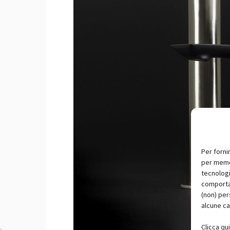
Per forni
per memor
tecnologi
comportam
(non) per
alcune ca
Clicca qu