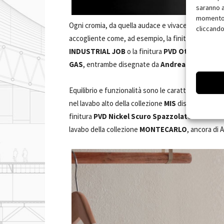
saranno a
momento, 
Ogni cromia, da quella audace e vivace a quella mo
cliccando
accogliente come, ad esempio, la finitura
PVD Or
INDUSTRIAL JOB
o la finitura
PVD Ottone Spaz
GAS
, entrambe disegnate da
Andrea Zani
.
Equilibrio e funzionalità sono le caratteristiche mes
nel lavabo alto della collezione
MIS
disegnata da
A
finitura
PVD Nickel Scuro Spazzolato
e dalla fi
lavabo della collezione
MONTECARLO
, ancora di 