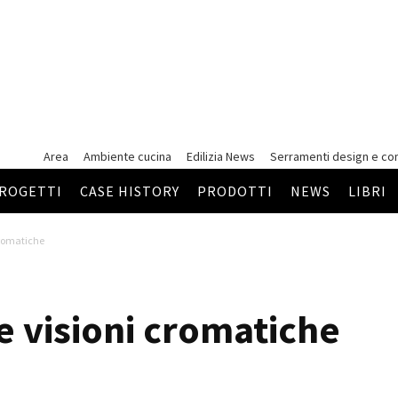
Area
Ambiente cucina
Edilizia News
Serramenti
design e co
ROGETTI
CASE HISTORY
PRODOTTI
NEWS
LIBRI
 cromatiche
 e visioni cromatiche