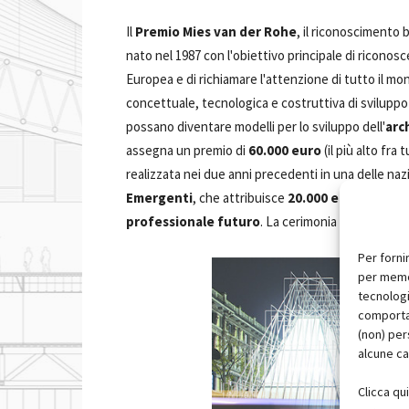
Il
Premio Mies van der Rohe
, il riconoscimento 
nato nel 1987 con l'obiettivo principale di ricono
Europea e di richiamare l'attenzione di tutto il mo
concettuale, tecnologica e costruttiva di sviluppo 
possano diventare modelli per lo sviluppo dell'
arc
assegna un premio di
60.000 euro
(il più alto fra
realizzata nei due anni precedenti in una delle na
Emergenti
, che attribuisce
20.000 euro ai giov
professionale futuro
. La cerimonia che si terrà
Per forni
per memor
tecnologi
comportam
(non) per
alcune ca
Clicca qu