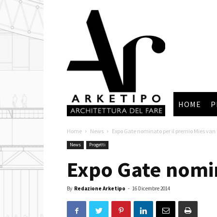
Arketipo
HOME
P
Home
News
Expo Gate nominato per il premio Mies van
News
Progetti
Expo Gate nomin
By
Redazione Arketipo
-
16 Dicembre 2014