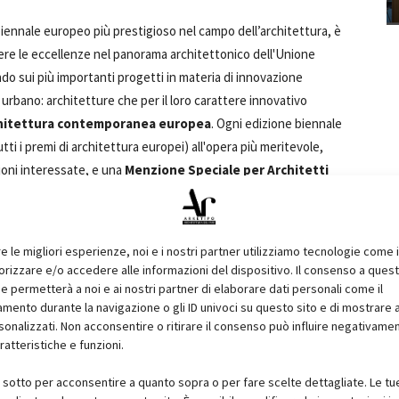
biennale europeo più prestigioso nel campo dell’architettura, è
scere le eccellenze nel panorama architettonico dell'Unione
ndo sui più importanti progetti in materia di innovazione
urbano: architetture che per il loro carattere innovativo
hitettura contemporanea europea
. Ogni edizione biennale
 tutti i premi di architettura europei) all'opera più meritevole,
zioni interessate, e una
Menzione Speciale per Architetti
ani professionisti
come incentivo allo
sviluppo
 quest’anno è la
13esima dalla nascita del Premio
.
re le migliori esperienze, noi e i nostri partner utilizziamo tecnologie come 
izzare e/o accedere alle informazioni del dispositivo. Il consenso a ques
e permetterà a noi e ai nostri partner di elaborare dati personali come il
ento durante la navigazione o gli ID univoci su questo sito e di mostrare 
sonalizzati. Non acconsentire o ritirare il consenso può influire negativame
ratteristiche e funzioni.
i sotto per acconsentire a quanto sopra o per fare scelte dettagliate. Le tu