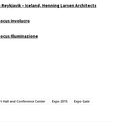
 Reykjavik – Iceland, Henning Larsen Architects
Focus involucro
ocus Illuminazione
t Hall and Conference Center
Expo 2015
Expo Gate