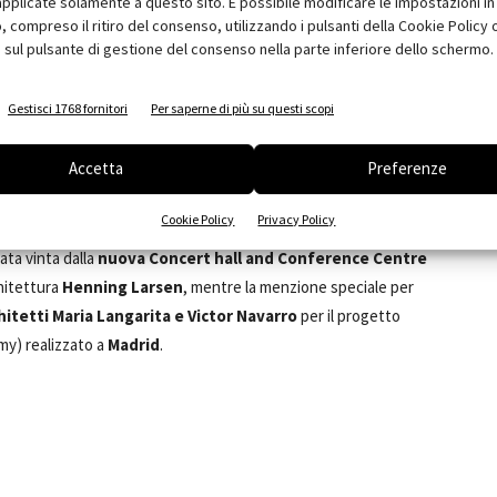
pplicate solamente a questo sito. È possibile modificare le impostazioni in 
compreso il ritiro del consenso, utilizzando i pulsanti della Cookie Policy 
 sul pulsante di gestione del consenso nella parte inferiore dello schermo.
Gestisci 1768 fornitori
Per saperne di più su questi scopi
Accetta
Preferenze
Cookie Policy
Privacy Policy
ata vinta dalla
nuova Concert hall and Conference Centre
hitettura
Henning Larsen
, mentre la menzione speciale per
hitetti Maria Langarita e Victor Navarro
per il progetto
my) realizzato a
Madrid
.