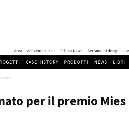
Area
Ambiente cucina
Edilizia News
Serramenti
design e co
ROGETTI
CASE HISTORY
PRODOTTI
NEWS
LIBRI
 der Rohe
ato per il premio Mies