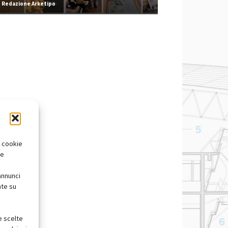
Redazione Arketipo
i cookie
te
annunci
nte su
e scelte