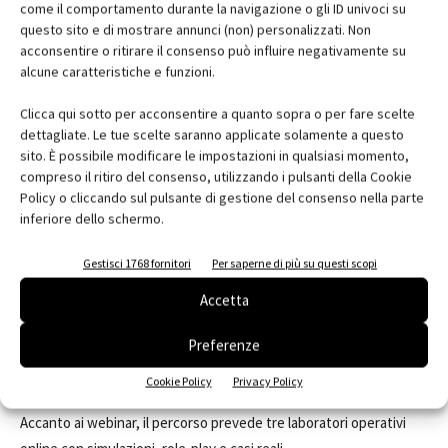
Dalla proposta tecnica alla decisione
come il comportamento durante la navigazione o gli ID univoci su
questo sito e di mostrare annunci (non) personalizzati. Non
Strumenti pratici per accompagnare il cliente verso la scelta
acconsentire o ritirare il consenso può influire negativamente su
finale.
alcune caratteristiche e funzioni.
Focus del webinar:
Clicca qui sotto per acconsentire a quanto sopra o per fare scelte
dettagliate. Le tue scelte saranno applicate solamente a questo
sito. È possibile modificare le impostazioni in qualsiasi momento,
evoluzione del sopralluogo;
compreso il ritiro del consenso, utilizzando i pulsanti della Cookie
raccolta delle informazioni strategiche;
Policy o cliccando sul pulsante di gestione del consenso nella parte
presentazione efficace della proposta;
inferiore dello schermo.
gestione delle obiezioni;
follow-up e accompagnamento decisionale.
Gestisci 1768 fornitori
Per saperne di più su questi scopi
Accetta
Iscriviti: accesso gratuito
Preferenze
Laboratori pratici online
Cookie Policy
Privacy Policy
Accanto ai webinar, il percorso prevede tre laboratori operativi