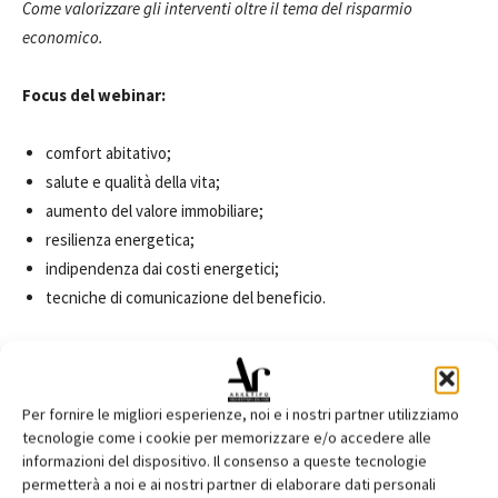
Come valorizzare gli interventi oltre il tema del risparmio
economico.
Focus del webinar:
comfort abitativo;
salute e qualità della vita;
aumento del valore immobiliare;
resilienza energetica;
indipendenza dai costi energetici;
tecniche di comunicazione del beneficio.
Iscriviti: accesso gratuito
Per fornire le migliori esperienze, noi e i nostri partner utilizziamo
WEBINAR 4
tecnologie come i cookie per memorizzare e/o accedere alle
16 settembre 2026
- ore 16.30/18.00
informazioni del dispositivo. Il consenso a queste tecnologie
permetterà a noi e ai nostri partner di elaborare dati personali