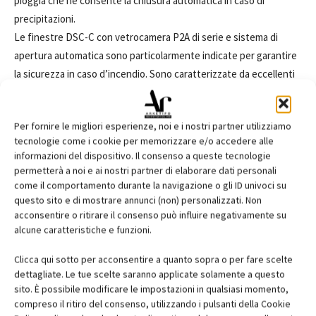
pioggia che ne consente la chiusura automatica in caso di
precipitazioni.
Le finestre DSC-C con vetrocamera P2A di serie e sistema di
apertura automatica sono particolarmente indicate per garantire
la sicurezza in caso d’incendio. Sono caratterizzate da eccellenti
2
performance di isolamento termico (U
= 1,1 W/m
K) e
g
permettono sia la ventilazione naturale (23 cm di apertura
Per fornire le migliori esperienze, noi e i nostri partner utilizziamo
dell’anta), sia l’evacuazione di fumo e calore dall’interno
tecnologie come i cookie per memorizzare e/o accedere alle
dell’edificio (50 cm di apertura).
informazioni del dispositivo. Il consenso a queste tecnologie
La finestra DRC-C P2 è un lucernario per tetti piatti a cupola
permetterà a noi e ai nostri partner di elaborare dati personali
dotato di vetrocamera antieffrazione P2 e caratterizzato da
come il comportamento durante la navigazione o gli ID univoci su
questo sito e di mostrare annunci (non) personalizzati. Non
2
ottimi parametri isolanti (U
= 0,93 W/m
K). La sua particolare
w
acconsentire o ritirare il consenso può influire negativamente su
costruzione, oltre a permettere l’illuminazione del vano
alcune caratteristiche e funzioni.
sottostante, rende possibile un accesso sicuro e confortevole al
tetto piatto grazie all’impiego di speciali cerniere e a pistoncini
Clicca qui sotto per acconsentire a quanto sopra o per fare scelte
dettagliate. Le tue scelte saranno applicate solamente a questo
che facilitano la movimentazione del battente fino a 80° e lo
sito. È possibile modificare le impostazioni in qualsiasi momento,
mantengono in posizione aperta, evitando la chiusura
compreso il ritiro del consenso, utilizzando i pulsanti della Cookie
accidentale.