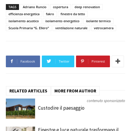
TAGS
Adriano Runcio
copertura
deep renovation
efficienza energetica
fakro
finestre da tetto
isolamento acustico
isolamento energetico
isolante termico
Scuola Primaria “G. Ellero”
ventilazione naturale
vetrocamera
Facebook
Twitter
Pinterest
RELATED ARTICLES
MORE FROM AUTHOR
contenuto sponsorizzato
Custodire il paesaggio
Finestre e luce naturale trasformano il