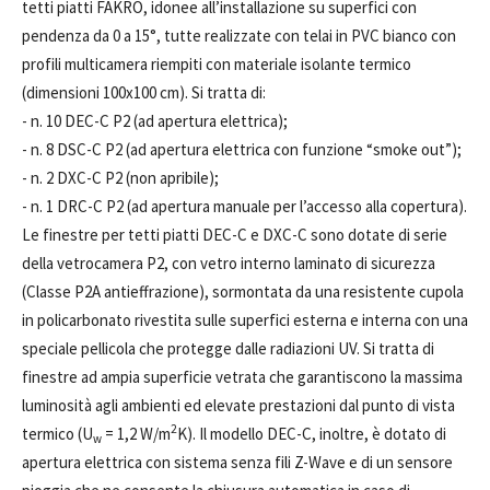
tetti piatti FAKRO, idonee all’installazione su superfici con
pendenza da 0 a 15°, tutte realizzate con telai in PVC bianco con
profili multicamera riempiti con materiale isolante termico
(dimensioni 100x100 cm). Si tratta di:
- n. 10 DEC-C P2 (ad apertura elettrica);
- n. 8 DSC-C P2 (ad apertura elettrica con funzione “smoke out”);
- n. 2 DXC-C P2 (non apribile);
- n. 1 DRC-C P2 (ad apertura manuale per l’accesso alla copertura).
Le finestre per tetti piatti DEC-C e DXC-C sono dotate di serie
della vetrocamera P2, con vetro interno laminato di sicurezza
(Classe P2A antieffrazione), sormontata da una resistente cupola
in policarbonato rivestita sulle superfici esterna e interna con una
speciale pellicola che protegge dalle radiazioni UV. Si tratta di
finestre ad ampia superficie vetrata che garantiscono la massima
luminosità agli ambienti ed elevate prestazioni dal punto di vista
2
termico (U
= 1,2 W/m
K). Il modello DEC-C, inoltre, è dotato di
w
apertura elettrica con sistema senza fili Z-Wave e di un sensore