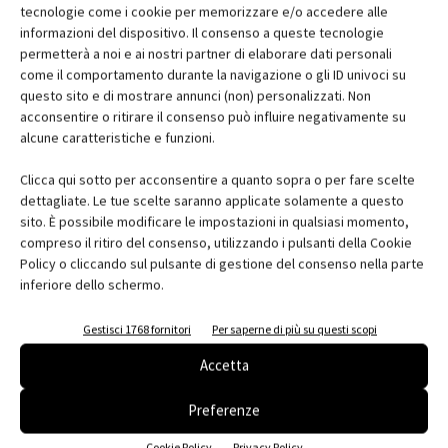
nella regione toscana, fortemente impegnata sul fronte delle
tecnologie come i cookie per memorizzare e/o accedere alle
politiche legate alla sostenibilità del territorio.
informazioni del dispositivo. Il consenso a queste tecnologie
permetterà a noi e ai nostri partner di elaborare dati personali
Il programma prevede la visita guidata a tre edifici per offrire
come il comportamento durante la navigazione o gli ID univoci su
esempi diversificati di eco-edilizia: l'edificio "
Le Corti
", la
Scuola
questo sito e di mostrare annunci (non) personalizzati. Non
di Montelupo Fiorentino
e un
immobile residenziale in via
acconsentire o ritirare il consenso può influire negativamente su
Ghiacciaia a Firenze
.
alcune caratteristiche e funzioni.
Clicca qui sotto per acconsentire a quanto sopra o per fare scelte
La superficie che Fiera Bolzano punta a occupare presso la
dettagliate. Le tue scelte saranno applicate solamente a questo
Stazione
sito. È possibile modificare le impostazioni in qualsiasi momento,
Leopolda è di circa 5.000 metri quadri e ad oggi, sono 70 le aziende
compreso il ritiro del consenso, utilizzando i pulsanti della Cookie
che
Policy o cliccando sul pulsante di gestione del consenso nella parte
inferiore dello schermo.
hanno manifestato vivo interesse. Tra quelle che hanno già
confermato
Gestisci 1768 fornitori
Per saperne di più su questi scopi
la propria presenza: Sto Italia, Dani Legnami e Nordhaus.
Accetta
Appuntamento
Preferenze
Klimahouse Toscana 2014
dal 28 al 30 marzo 2014
Cookie Policy
Privacy Policy