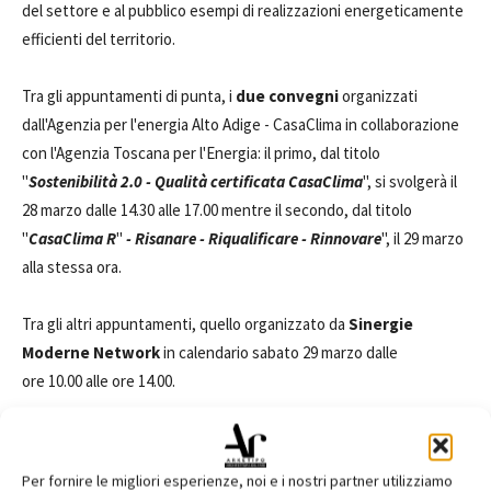
del settore e al pubblico esempi di realizzazioni energeticamente
efficienti del territorio.
Tra gli appuntamenti di punta, i
due convegni
organizzati
dall'Agenzia per l'energia Alto Adige - CasaClima in collaborazione
con l'Agenzia Toscana per l'Energia: il primo, dal titolo
"
Sostenibilità 2.0 - Qualità certificata CasaClima
", si svolgerà il
28 marzo dalle 14.30 alle 17.00 mentre il secondo, dal titolo
"
CasaClima R
"
- Risanare - Riqualificare - Rinnovare
", il 29 marzo
alla stessa ora.
Tra gli altri appuntamenti, quello organizzato da
Sinergie
Moderne Network
in calendario sabato 29 marzo dalle
ore 10.00 alle ore 14.00.
Non mancano i
tuor guidati a edifici certificati CasaClima ad
alta efficienza energetica
presenti
Per fornire le migliori esperienze, noi e i nostri partner utilizziamo