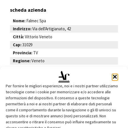
scheda azienda
Nome:
Falmec Spa
Indirizzo:
Via dell'Artigianato, 42
Città:
Vittorio Veneto
Cap:
31029
Provincia:
TV
Regione:
Veneto
Telefono:
0438 5025
Fax:
0438 501531
Web:
www.falmec.com
Per fornire le migliori esperienze, noi e i nostri partner utilizziamo
tecnologie come i cookie per memorizzare e/o accedere alle
informazioni del dispositivo. Il consenso a queste tecnologie
permetterà a noi e ai nostri partner di elaborare dati personali
come il comportamento durante la navigazione o gli ID univoci su
questo sito e di mostrare annunci (non) personalizzati. Non
acconsentire o ritirare il consenso può influire negativamente su
Facebook
Twitter
Pinterest
alcune caratteristiche e funzioni.