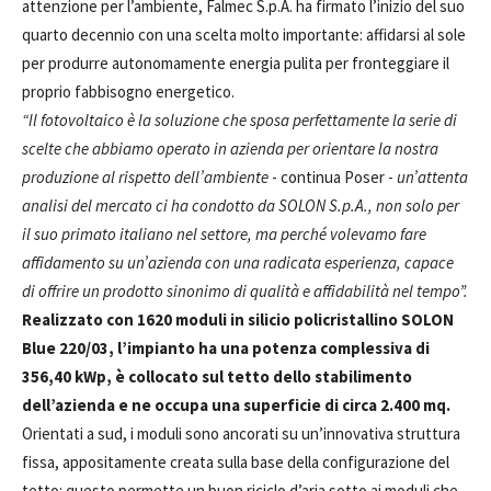
attenzione per l’ambiente, Falmec S.p.A. ha firmato l’inizio del suo
quarto decennio con una scelta molto importante: affidarsi al sole
per produrre autonomamente energia pulita per fronteggiare il
proprio fabbisogno energetico.
“Il fotovoltaico è la soluzione che sposa perfettamente la serie di
scelte che abbiamo operato in azienda per orientare la nostra
produzione al rispetto dell’ambiente
- continua Poser -
un’attenta
analisi del mercato ci ha condotto da SOLON S.p.A., non solo per
il suo primato italiano nel settore, ma perché volevamo fare
affidamento su un’azienda con una radicata esperienza, capace
di offrire un prodotto sinonimo di qualità e affidabilità nel tempo”.
Realizzato con 1620 moduli in silicio policristallino SOLON
Blue 220/03, l’impianto ha una potenza complessiva di
356,40 kWp, è collocato sul tetto dello stabilimento
dell’azienda e ne occupa una superficie di circa 2.400 mq.
Orientati a sud, i moduli sono ancorati su un’innovativa struttura
fissa, appositamente creata sulla base della configurazione del
tetto: questo permette un buon riciclo d’aria sotto ai moduli che