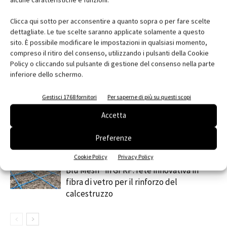
Clicca qui sotto per acconsentire a quanto sopra o per fare scelte
dettagliate. Le tue scelte saranno applicate solamente a questo
sito. È possibile modificare le impostazioni in qualsiasi momento,
RELATED ARTICLES
MORE FROM AUTHOR
compreso il ritiro del consenso, utilizzando i pulsanti della Cookie
MYCOMFORT TOUCH: il comando evoluto
Policy o cliccando sul pulsante di gestione del consenso nella parte
per una gestione intuitiva del fan coil
inferiore dello schermo.
Gestisci 1768 fornitori
Per saperne di più su questi scopi
Automazione e sensori: la tecnologia che
Accetta
ottimizza luce, temperatura e sicurezza
Preferenze
Cookie Policy
Privacy Policy
contenuto sponsorizzato
Blu Mesh® in GFRP: rete innovativa in
fibra di vetro per il rinforzo del
calcestruzzo