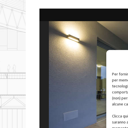
Per forni
per memor
tecnologi
comportam
(non) per
alcune ca
Clicca qu
saranno a