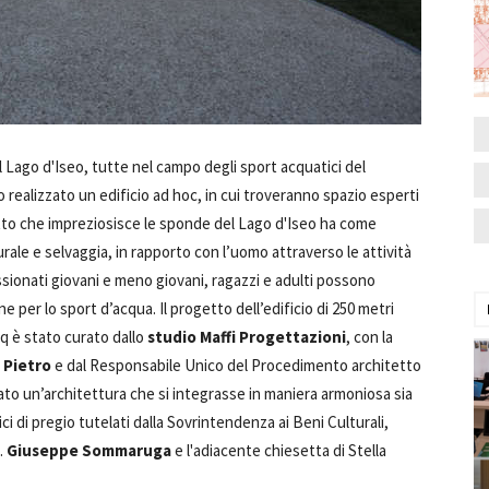
 Lago d'Iseo, tutte nel campo degli sport acquatici del
o realizzato un edificio ad hoc, in cui troveranno spazio esperti
etto che impreziosisce le sponde del Lago d'Iseo ha come
rale e selvaggia, in rapporto con l’uomo attraverso le attività
ssionati giovani e meno giovani, ragazzi e adulti possono
e per lo sport d’acqua. Il progetto dell’edificio di 250 metri
mq è stato curato dallo
studio Maffi Progettazioni
, con la
. Pietro
e dal Responsabile Unico del Procedimento architetto
to un’architettura che si integrasse in maniera armoniosa sia
ci di pregio tutelati dalla Sovrintendenza ai Beni Culturali,
h.
Giuseppe Sommaruga
e l'adiacente chiesetta di Stella