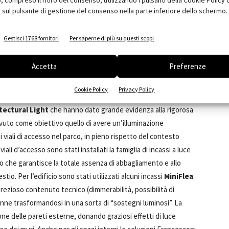
compreso il ritiro del consenso, utilizzando i pulsanti della Cookie Policy 
 sul pulsante di gestione del consenso nella parte inferiore dello schermo.
Gestisci 1768 fornitori
Per saperne di più su questi scopi
Accetta
Preferenze
uzione, ma ha interessato anche il rifacimento del muro a lago
Cookie Policy
Privacy Policy
ecnica è stata di fondamentale importanza nella riuscita del
tectural Light
che hanno dato grande evidenza alla rigorosa
avuto come obiettivo quello di avere un’illuminazione
 viali di accesso nel parco, in pieno rispetto del contesto
viali d’accesso sono stati installati la famiglia di incassi a luce
co che garantisce la totale assenza di abbagliamento e allo
tio. Per l’edificio sono stati utilizzati alcuni incassi
MiniFlea
prezioso contenuto tecnico (dimmerabilità, possibilità di
olonne trasformandosi in una sorta di “sostegni luminosi”. La
ione delle pareti esterne, donando graziosi effetti di luce