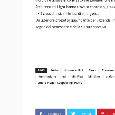
morbida e diffusa in contrasto alle geometriche lin
Architectural Light hanno trovato contesto, grazie 
LED classiche sia nelle luci di emergenza.
Un ulteriore progetto qualificante per l’azienda Fr
segno del benessere e della cultura sportiva.
TAGS
Antha
dimmerabilità
Flex c
Francesco
illuminazione
led
MiniFlea
MiniSlim
plafon
studio Piccioli Cappelli ing. Pietro
Facebook
Twitter
Pin