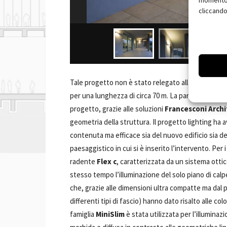
momento, 
cliccando
Tale progetto non è stato relegato alla sola costr
per una lunghezza di circa 70 m. La parte illuminot
progetto, grazie alle soluzioni
Francesconi Archi
geometria della struttura. Il progetto lighting ha 
contenuta ma efficace sia del nuovo edificio sia dei
paesaggistico in cui si è inserito l’intervento. Per i 
radente
Flex c
, caratterizzata da un sistema otti
stesso tempo l’illuminazione del solo piano di calpes
che, grazie alle dimensioni ultra compatte ma dal 
differenti tipi di fascio) hanno dato risalto alle c
famiglia
MiniSlim
è stata utilizzata per l’illuminaz