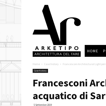
Arketipo
HOME
P
Home
Case history
Francesconi Architectural Light per i
Case history
Francesconi Arch
acquatico di Sar
5 Settembre 2019