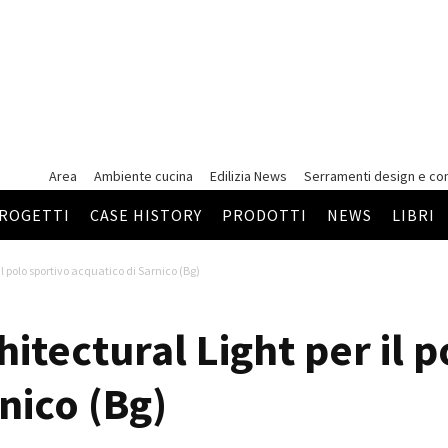
Area
Ambiente cucina
Edilizia News
Serramenti
design e co
ROGETTI
CASE HISTORY
PRODOTTI
NEWS
LIBRI
l polo sportivo acquatico di Sarnico (Bg)
itectural Light per il p
nico (Bg)