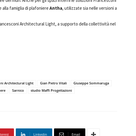
ee dei muri. Anche per gli spazi interni le soluzioni Francesconi
alla famiglia di plafoniere
Antha
, utilizzate sia nelle versioni a
ancesconi Architectural Light, a supporto della collettività nel
ni Architectural Light
Gian Pietro Vitali
Giuseppe Sommaruga
iere
Sarnico
studio Maffi Progettazioni
terest
Linkedin
Email