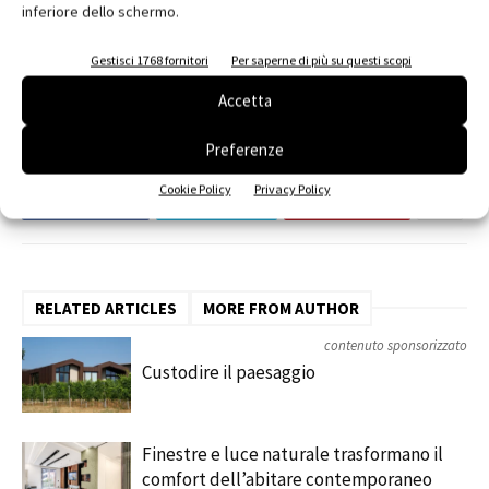
inferiore dello schermo.
TAGS
acetaia
calce idraulica naturale
Gruppo Miniera San Romedio
Podere Rosa Marco Rizzardi
PURO
Gestisci 1768 fornitori
Per saperne di più su questi scopi
traspirabilità
Accetta
Preferenze
Cookie Policy
Privacy Policy
Facebook
Twitter
Pinterest
RELATED ARTICLES
MORE FROM AUTHOR
contenuto sponsorizzato
Custodire il paesaggio
Finestre e luce naturale trasformano il
comfort dell’abitare contemporaneo