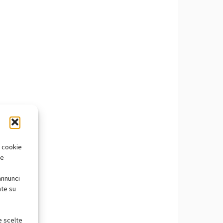
i cookie
te
annunci
nte su
e scelte