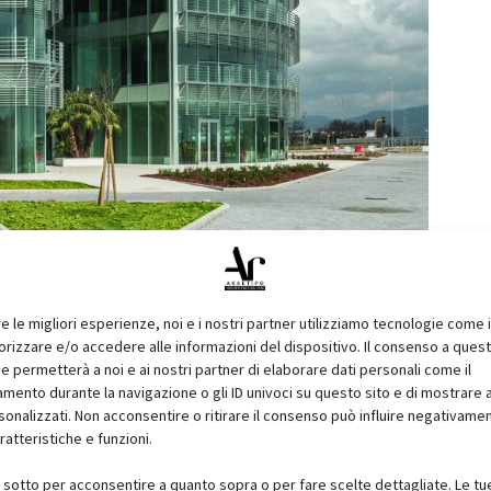
sitatori: una grande facciata ventilata caratterizza il triplo
re le migliori esperienze, noi e i nostri partner utilizziamo tecnologie come 
è stata costruita con grandi vetrate continue, opportunamente
izzare e/o accedere alle informazioni del dispositivo. Il consenso a ques
li ambienti di lavoro, grazie a queste scelte, sono luminosi e
e permetterà a noi e ai nostri partner di elaborare dati personali come il
ento durante la navigazione o gli ID univoci su questo sito e di mostrare 
e il paesaggio.
sonalizzati. Non acconsentire o ritirare il consenso può influire negativame
ratteristiche e funzioni.
i sotto per acconsentire a quanto sopra o per fare scelte dettagliate. Le tu