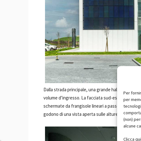
Dalla strada principale, una grande hall accoglie i vi
Per forni
volume d’ingresso. La facciata sud-est, invece, 
per memor
schermate da frangisole lineari a passo variabile. G
tecnologi
comportam
godono di una vista aperta sulle alture circostanti 
(non) per
alcune ca
Clicca qu