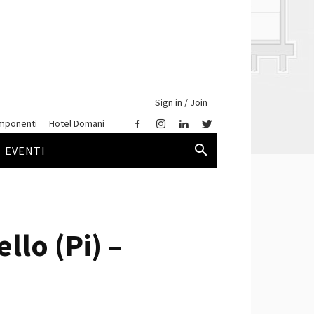
Sign in / Join
mponenti
Hotel Domani
EVENTI
llo (Pi) –