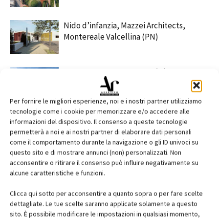
Nido d’infanzia, Mazzei Architects,
Montereale Valcellina (PN)
Kinderoase an der TUM, Kéré
Architecture – HK Architekten, Munich
Per fornire le migliori esperienze, noi e i nostri partner utilizziamo
tecnologie come i cookie per memorizzare e/o accedere alle
informazioni del dispositivo. Il consenso a queste tecnologie
permetterà a noi e ai nostri partner di elaborare dati personali
come il comportamento durante la navigazione o gli ID univoci su
questo sito e di mostrare annunci (non) personalizzati. Non
acconsentire o ritirare il consenso può influire negativamente su
EDICOLA
alcune caratteristiche e funzioni.
Clicca qui sotto per acconsentire a quanto sopra o per fare scelte
dettagliate. Le tue scelte saranno applicate solamente a questo
sito. È possibile modificare le impostazioni in qualsiasi momento,