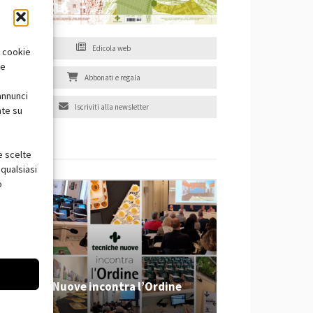
Edicola web
i cookie
te
Abbonati e regala
annunci
Iscriviti alla newsletter
nte su
e scelte
EVENTI
qualsiasi
o
Tecniche Nuove incontra l’Ordine
2026