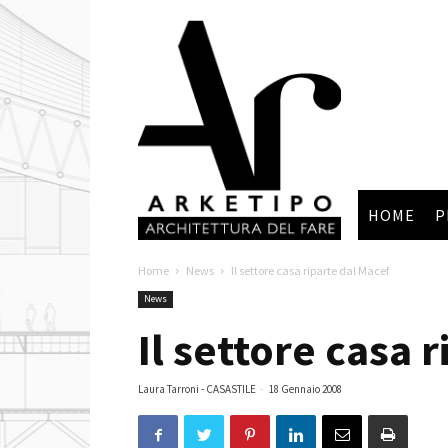
Arketipo
HOME
P
Home
News
Il settore casa riparte dal Macef
News
Il settore casa 
Laura Tarroni - CASASTILE
-
18 Gennaio 2008