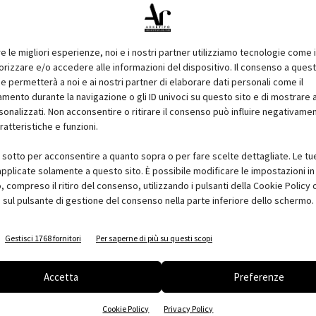
festazione?
zata a livello commerciale e di marketing dalle aziende più
re le migliori esperienze, noi e i nostri partner utilizziamo tecnologie come 
nto. Le aspettative delle aziende espositrici sono alte; le
izzare e/o accedere alle informazioni del dispositivo. Il consenso a ques
 innovative, pensate per un significativo rilancio dei consumi.
e permetterà a noi e ai nostri partner di elaborare dati personali come il
pre di tutto rispetto e in crescita negli ultimi anni, forte
ento durante la navigazione o gli ID univoci su questo sito e di mostrare 
onali.
sonalizzati. Non acconsentire o ritirare il consenso può influire negativame
ratteristiche e funzioni.
i sotto per acconsentire a quanto sopra o per fare scelte dettagliate. Le tu
 dei matrimoni e quindi le difficoltà dell'area “lista nozze”) e
pplicate solamente a questo sito. È possibile modificare le impostazioni in 
nno meno appealing di quelli a base tecnologica (i telefonini, i
compreso il ritiro del consenso, utilizzando i pulsanti della Cookie Policy 
). Tuttavia non pochi incoraggianti segnali ci dicono che
 sul pulsante di gestione del consenso nella parte inferiore dello schermo.
ficare la loro visione della domesticità; si accresce quindi “il
otti per la tavola e la cucina o per la decorazione della casa.
Gestisci 1768 fornitori
Per saperne di più su questi scopi
re una mano - come ci auguriamo - a questa interessante
Accetta
Preferenze
Cookie Policy
Privacy Policy