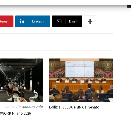
terest
Linkedin
Email
contenuto sponsorizzato
Edilizia, VELUX e SIMA al Senato
WORK Milano 2026