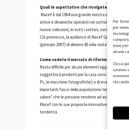
Quali le aspettative che rivolgete alla mani
Macef è dal 1964 una grande mostra d'affari, utiliz
Per forni
attive e dinamiche operanti nei settori di riferime
per memor
nuove collezioni, in tutti i settori, sono realmente
tecnologi
Ciò premesso, la audience di Macef Gennaio è da sem
comportam
(gennaio 2007) di almeno 85 mila visitatori professi
(non) per
alcune ca
Come vedete il mercato di riferimento?
Clicca qu
Resta difficile per alcuni elementi oggettivi (il calo
saranno a
soggettivi (i prodotti per la casa sono da qualche a
momento, 
Pc, le macchine fotografiche) o di evasione (viaggi
cliccando
importanti fasce della popolazione tendono a riquali
valore” che le persone tendono ad assegnare ai prod
Macef con le sue proposte innovative potrebbe da
tendenza.