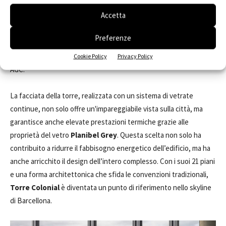
della
Torre Colonial
, un grattacielo innovativo situato nel
Accetta
quartiere L'Hospitalet de Llobregat a Barcellona. Questa torre,
progettata dallo studio
GCA Architects
, si distingue per un
Preferenze
design contemporaneo e per l'uso di materiali avanzati, tra cui
Planibel Grey
abbinato al coating
Stopray Vision 40/21 T
di
Cookie Policy
Privacy Policy
AGC.
La facciata della torre, realizzata con un sistema di vetrate
continue, non solo offre un'impareggiabile vista sulla città, ma
garantisce anche elevate prestazioni termiche grazie alle
proprietà del vetro
Planibel Grey
. Questa scelta non solo ha
contribuito a ridurre il fabbisogno energetico dell’edificio, ma ha
anche arricchito il design dell’intero complesso. Con i suoi 21 piani
e una forma architettonica che sfida le convenzioni tradizionali,
Torre Colonial
è diventata un punto di riferimento nello skyline
di Barcellona.