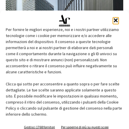
Per fornire le migliori esperienze, noi e i nostri partner utilizziamo
tecnologie come i cookie per memorizzare e/o accedere alle
informazioni del dispositivo. Il consenso a queste tecnologie
permetterà a noi e ai nostri partner di elaborare dati personali
come il comportamento durante la navigazione o gli ID univoci su
questo sito e di mostrare annunci (non) personalizzati. Non
acconsentire o ritirare il consenso può influire negativamente su
alcune caratteristiche e funzioni.
Clicca qui sotto per acconsentire a quanto sopra o per fare scelte
dettagliate. Le tue scelte saranno applicate solamente a questo
sito. È possibile modificare le impostazioni in qualsiasi momento,
compreso il ritiro del consenso, utilizzando i pulsanti della Cookie
Policy o cliccando sul pulsante di gestione del consenso nella parte
©Rafael Vargas
inferiore dello schermo.
Un esempio straordinario dell’uso di
Planibel Grey
è il progetto
Gestisci 1768 fornitori
Per saperne di più su questi scopi