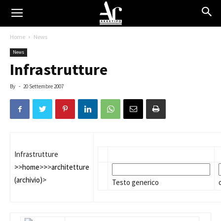
Home
News
News
Infrastrutture
By
-
20 Settembre 2007
Infrastrutture
>
>
home
>
>
>
architetture
(archivio)
>
Testo generico