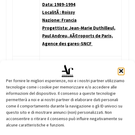
Data: 1989-1994
LocalitÃ : Roissy
Nazione: Francia
Progettista: Jean-Marie Duthilleul,
Paul Andreu, AÃ©roports de Paris,
Agence des gares-SNCF
Kowloon Station
Data: 1992-1997
Per fornire le migliori esperienze, noi e i nostri partner utilizziamo
LocalitÃ : Hong Kong
tecnologie come i cookie per memorizzare e/o accedere alle
informazioni del dispositivo. Il consenso a queste tecnologie
Nazione: Cina
permetterà a noi e ai nostri partner di elaborare dati personali
Progettista: Terry Farrel
come il comportamento durante la navigazione o gli ID univoci su
questo sito e di mostrare annunci (non) personalizzati. Non
acconsentire o ritirare il consenso può influire negativamente su
alcune caratteristiche e funzioni.
Kyoto Station Building