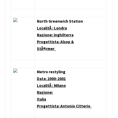
North Greenwich Station
LocalitÃ : Londra
Nazione: Inghilterra
Progettista: Alsop &
StÃ¶rmer
Metro restyling
Data: 2000-2001
LocalitÃ : Milano
Nazione:
Italia
Progettista: Antonio Citterio