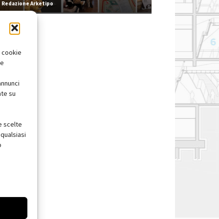
Redazione Arketipo
i cookie
te
annunci
nte su
e scelte
qualsiasi
o