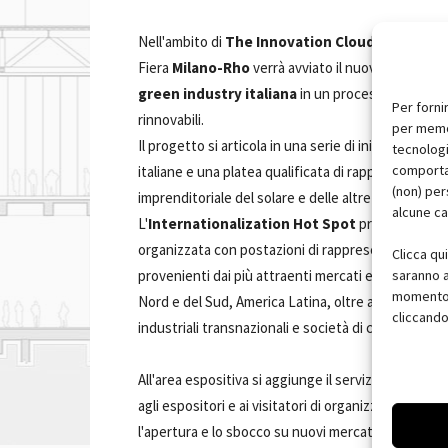
Nell'ambito di
The Innovation Cloud
e delle iniz
Fiera
Milano-Rho
verrà avviato il nuovo progetto
green industry italiana
in un processo di cresci
Per forni
rinnovabili.
per memor
Il progetto si articola in una serie di iniziative or
tecnologi
comportam
italiane e una platea qualificata di rappresentanti 
(non) per
imprenditoriale del solare e delle altre tecnologie 
alcune ca
L'
Internationalization Hot Spot
prevede un'
ar
organizzata con postazioni di rappresentanze dipl
Clicca qu
saranno a
provenienti dai più attraenti mercati emergenti per
momento, 
Nord e del Sud, America Latina, oltre all'Unione Eu
cliccando
industriali transnazionali e società di consulenza s
All'area espositiva si aggiunge il servizio di
match
agli espositori e ai visitatori di organizzare nel co
l'apertura e lo sbocco su nuovi mercati emergenti.