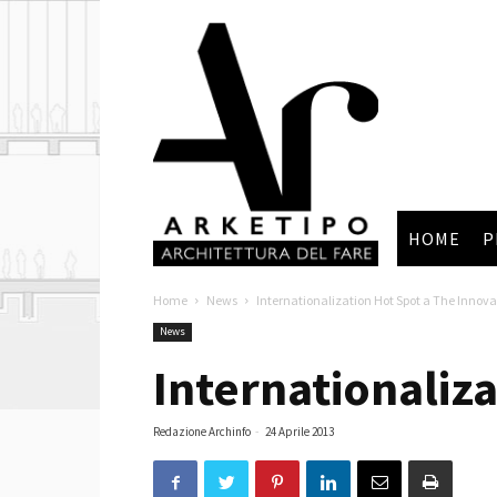
Arketipo
HOME
P
Home
News
Internationalization Hot Spot a The Innov
News
Internationaliz
Redazione Archinfo
-
24 Aprile 2013