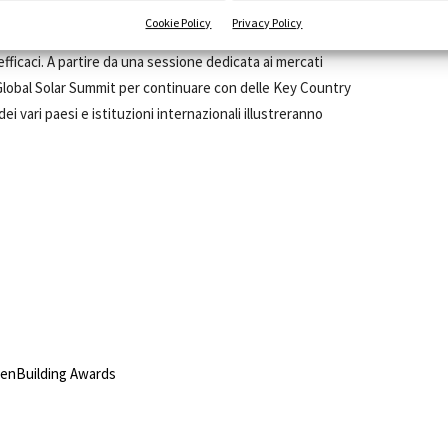
Cookie Policy
Privacy Policy
ndono offrire prospettive di lungo periodo per sostenere le
efficaci. A partire da una sessione dedicata ai mercati
Global Solar Summit per continuare con delle Key Country
i vari paesi e istituzioni internazionali illustreranno
eenBuilding Awards