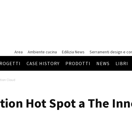
Area
Ambiente cucina
Edilizia News
Serramenti
design e co
ROGETTI
CASE HISTORY
PRODOTTI
NEWS
LIBRI
ation Cloud
ation Hot Spot a The In