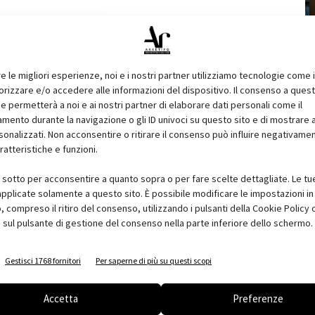
iative previste dall'
8 al 10 maggio 2013
presso i padiglioni di
Internationalization Hot Spot
, ideato per sostenere la
ta solida e razionale nei nuovi mercati emergenti per le energie
re le migliori esperienze, noi e i nostri partner utilizziamo tecnologie come 
izzare e/o accedere alle informazioni del dispositivo. Il consenso a ques
ganizzate per favorire un confronto diretto tra le imprese
e permetterà a noi e ai nostri partner di elaborare dati personali come il
ento durante la navigazione o gli ID univoci su questo sito e di mostrare 
del mondo istituzionale, associativo, finanziario e
sonalizzati. Non acconsentire o ritirare il consenso può influire negativame
green a livello internazionale.
ratteristiche e funzioni.
ea espositiva
all'interno di
The Innovation Cloud
omatiche e agenzie per il commercio e gli investimenti esteri
i sotto per acconsentire a quanto sopra o per fare scelte dettagliate. Le tu
pplicate solamente a questo sito. È possibile modificare le impostazioni in 
 le energie rinnovabili - Balcani, Medio Oriente, Africa del
compreso il ritiro del consenso, utilizzando i pulsanti della Cookie Policy 
ropea. Sono inoltre previsti stand dei più importanti attori
 sul pulsante di gestione del consenso nella parte inferiore dello schermo.
pecializzate nei processi di sviluppo internazionale.
Gestisci 1768 fornitori
Per saperne di più su questi scopi
making
che, sulla base di un'agenda pianificata, consentirà
rso della manifestazione incontri di business volti a favorire
Accetta
Preferenze