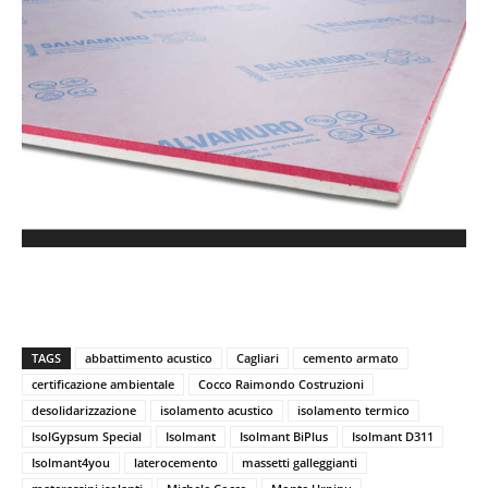
TAGS
abbattimento acustico
Cagliari
cemento armato
certificazione ambientale
Cocco Raimondo Costruzioni
desolidarizzazione
isolamento acustico
isolamento termico
IsolGypsum Special
Isolmant
Isolmant BiPlus
Isolmant D311
Isolmant4you
laterocemento
massetti galleggianti