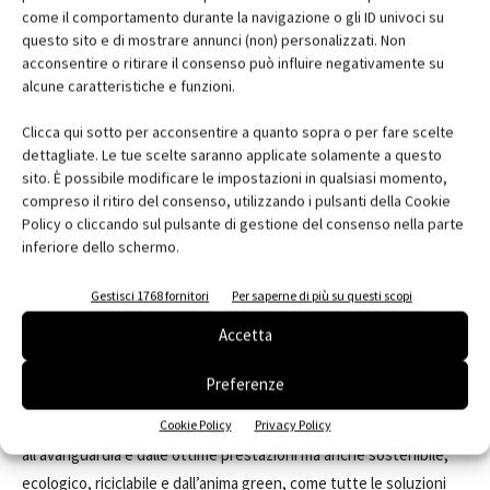
come il comportamento durante la navigazione o gli ID univoci su
IsolGypsum Special si configura come un “salvamuro” universale
questo sito e di mostrare annunci (non) personalizzati. Non
la cui applicazione a placcaggio sulle pareti ne garantisce la
acconsentire o ritirare il consenso può influire negativamente su
massima efficienza acustica evitando al contempo il problema
alcune caratteristiche e funzioni.
della parete fredda, diminuendo il rischio di formazione di
Clicca qui sotto per acconsentire a quanto sopra o per fare scelte
condensa e muffa, aumentando il comfort termico e ottimizzando
dettagliate. Le tue scelte saranno applicate solamente a questo
l’utilizzo del riscaldamento domestico. Un unico prodotto che
sito. È possibile modificare le impostazioni in qualsiasi momento,
racchiude in soli 22,5 mm di spessore la tecnologia Isolmant
compreso il ritiro del consenso, utilizzando i pulsanti della Cookie
Policy o cliccando sul pulsante di gestione del consenso nella parte
Special (spessore 10 mm) a quella di una lastra in cartongesso di
inferiore dello schermo.
tipo A, costituita da un nucleo in gesso emidrato reidratato.
IsolGypsum Special è disponibile anche in altre 3 varianti (D+Salus;
Gestisci 1768 fornitori
Per saperne di più su questi scopi
D+Resisto e Idro) con caratteristiche specifiche in base al tipo di
Accetta
lastra in cartongesso utilizzata.
Preferenze
Semplice e rapido da posare, velocizzando i tempi di cantiere,
IsolGypsum Special è un prodotto non solo tecnologicamente
Cookie Policy
Privacy Policy
all’avanguardia e dalle ottime prestazioni ma anche sostenibile,
ecologico, riciclabile e dall’anima green, come tutte le soluzioni