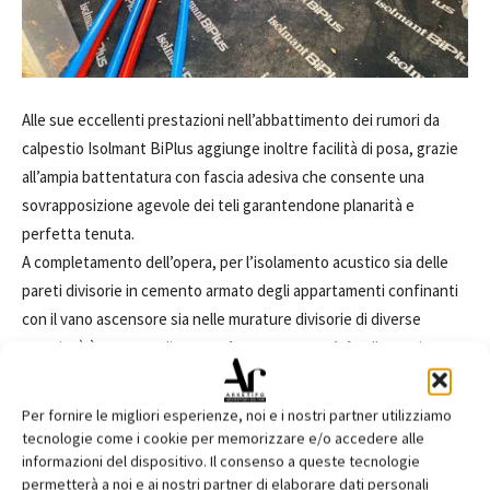
Alle sue eccellenti prestazioni nell’abbattimento dei rumori da
calpestio Isolmant BiPlus aggiunge inoltre facilità di posa, grazie
all’ampia battentatura con fascia adesiva che consente una
sovrapposizione agevole dei teli garantendone planarità e
perfetta tenuta.
A completamento dell’opera, per l’isolamento acustico sia delle
pareti divisorie in cemento armato degli appartamenti confinanti
con il vano ascensore sia nelle murature divisorie di diverse
proprietà è stato applicato
IsolGypsum Special
nella versione
standard.
L’innovativa soluzione del sistema a secco
Isolmant4you
è il
Per fornire le migliori esperienze, noi e i nostri partner utilizziamo
prodotto ideale per raggiungere ottimi livelli di isolamento dai
tecnologie come i cookie per memorizzare e/o accedere alle
rumori e allo stesso tempo migliorare il comfort termico degli
informazioni del dispositivo. Il consenso a queste tecnologie
permetterà a noi e ai nostri partner di elaborare dati personali
ambienti interni. Grazie alle sue caratteristiche tecniche,