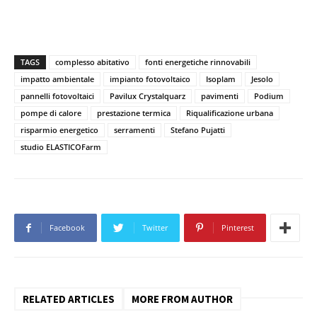
TAGS
complesso abitativo
fonti energetiche rinnovabili
impatto ambientale
impianto fotovoltaico
Isoplam
Jesolo
pannelli fotovoltaici
Pavilux Crystalquarz
pavimenti
Podium
pompe di calore
prestazione termica
Riqualificazione urbana
risparmio energetico
serramenti
Stefano Pujatti
studio ELASTICOFarm
Facebook
Twitter
Pinterest
RELATED ARTICLES
MORE FROM AUTHOR