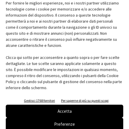
riduzione del rapporto acqua/cemento, dovuta all’applicazione a
Per fornire le migliori esperienze, noi e i nostri partner utilizziamo
tecnologie come i cookie per memorizzare e/o accedere alle
spolvero. La corazzatura superficiale, inoltre, ne potenzia
informazioni del dispositivo. Il consenso a queste tecnologie
ulteriormente le performance e la durabilità: da un lato, infatti,
permetterà a noi e ai nostri partner di elaborare dati personali
riduce la formazione di polvere e la penetrazione di olii e grassi,
come il comportamento durante la navigazione o gli ID univoci su
facilitando le operazioni di pulizia e manutenzione, utili in
questo sito e di mostrare annunci (non) personalizzati. Non
acconsentire o ritirare il consenso può influire negativamente su
particolare negli ambienti dedicati ai garage. Dall’altro, rende la
alcune caratteristiche e funzioni.
superficie estremamente resistente agli agenti atmosferici, al
gelo, al disgelo e ai raggi UV e quindi idonea anche in aree
Clicca qui sotto per acconsentire a quanto sopra o per fare scelte
particolarmente esposte ai cambiamenti del clima, come tetti e
dettagliate. Le tue scelte saranno applicate solamente a questo
plateatici. Utilizzato nella caratteristica colorazione Cemento in
sito. È possibile modificare le impostazioni in qualsiasi momento,
compreso il ritiro del consenso, utilizzando i pulsanti della Cookie
tutte le pavimentazioni interrate e di copertura, per
Policy o cliccando sul pulsante di gestione del consenso nella parte
un’estensione totale di circa 3.000 mq totali, Pavilux Crystalquarz
inferiore dello schermo.
è stato applicato anche nella rampa di accesso al complesso
residenziale con una particolare lavorazione a spina di pesce, che
Gestisci 1768 fornitori
Per saperne di più su questi scopi
ha permesso di incrementarne ancor più la resa antiscivolo - e
Accetta
dunque l’aderenza degli pneumatici anche in condizioni climatiche
difficili -, il deflusso delle acque e la resistenza dell’opera stessa.
Preferenze