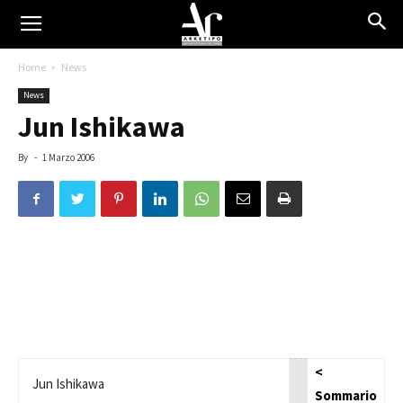
Home
News
News
Jun Ishikawa
By
-
1 Marzo 2006
<
Jun Ishikawa
Sommario