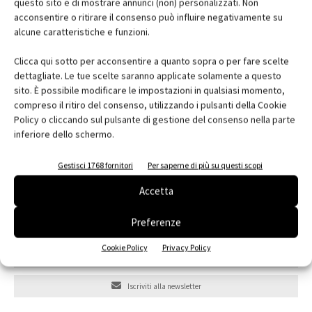
questo sito e di mostrare annunci (non) personalizzati. Non
acconsentire o ritirare il consenso può influire negativamente su
alcune caratteristiche e funzioni.
Clicca qui sotto per acconsentire a quanto sopra o per fare scelte
dettagliate. Le tue scelte saranno applicate solamente a questo
sito. È possibile modificare le impostazioni in qualsiasi momento,
compreso il ritiro del consenso, utilizzando i pulsanti della Cookie
Policy o cliccando sul pulsante di gestione del consenso nella parte
inferiore dello schermo.
Gestisci 1768 fornitori
Per saperne di più su questi scopi
Accetta
Preferenze
Edicola web
Cookie Policy
Privacy Policy
Abbonati e regala
Iscriviti alla newsletter