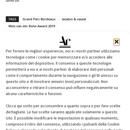
diverse.
TAGS
Grand Parc Bordeaux
lacaton & vassal
Mies van der Rohe Award 2019
Per fornire le migliori esperienze, noi e i nostri partner utilizziamo
tecnologie come i cookie per memorizzare e/o accedere alle
Facebook
Twitter
Pinterest
informazioni del dispositivo. Il consenso a queste tecnologie
permetterà a noi e ai nostri partner di elaborare dati personali
come il comportamento durante la navigazione o gli ID univoci su
questo sito e di mostrare annunci (non) personalizzati. Non
acconsentire o ritirare il consenso può influire negativamente su
RELATED ARTICLES
MORE FROM AUTHOR
alcune caratteristiche e funzioni.
Liberation Museum of Manisa, Yalin
Mimarlik, Manisa, Turchia
Clicca qui sotto per acconsentire a quanto sopra o per fare scelte
dettagliate. Le tue scelte saranno applicate solamente a questo
sito. È possibile modificare le impostazioni in qualsiasi momento,
compreso il ritiro del consenso, utilizzando i pulsanti della Cookie
Nido d’infanzia, Mazzei Architects,