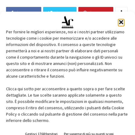
Facebook
Twitter
Pinterest
Per fornire le migliori esperienze, noi e i nostri partner utilizziamo
tecnologie come i cookie per memorizzare e/o accedere alle
RELATED ARTICLES
MORE FROM AUTHOR
informazioni del dispositivo. Il consenso a queste tecnologie
permetterà a noi e ai nostri partner di elaborare dati personali
MYCOMFORT TOUCH: il comando evoluto
come il comportamento durante la navigazione o gli ID univoci su
per una gestione intuitiva del fan coil
questo sito e di mostrare annunci (non) personalizzati. Non
acconsentire o ritirare il consenso può influire negativamente su
alcune caratteristiche e funzioni.
Automazione e sensori: la tecnologia che
Clicca qui sotto per acconsentire a quanto sopra o per fare scelte
ottimizza luce, temperatura e sicurezza
dettagliate. Le tue scelte saranno applicate solamente a questo
sito. È possibile modificare le impostazioni in qualsiasi momento,
compreso il ritiro del consenso, utilizzando i pulsanti della Cookie
contenuto sponsorizzato
Policy o cliccando sul pulsante di gestione del consenso nella parte
Blu Mesh® in GFRP: rete innovativa in
inferiore dello schermo.
fibra di vetro per il rinforzo del
calcestruzzo
Gestisci 1768 fornitori
Per saperne di più su questi scopi