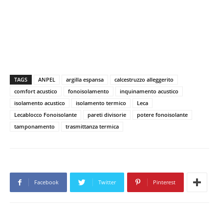
TAGS
ANPEL
argilla espansa
calcestruzzo alleggerito
comfort acustico
fonoisolamento
inquinamento acustico
isolamento acustico
isolamento termico
Leca
Lecablocco Fonoisolante
pareti divisorie
potere fonoisolante
tamponamento
trasmittanza termica
Facebook
Twitter
Pinterest