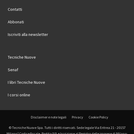
Contatti
Abbonati
Iscriviti alla newsletter
Tecniche Nuove
Senaf
I libri Tecniche Nuove
I corsi online
Disclaimer e note legali
Privacy
Cookie Policy
© Tecniche Nuove Spa. Tutti i diritti riservati. Sede legale Via Eritrea 21 - 20157
Milano | Codice fiscale, Partita IVA e Iscrizione al Registro delle imprese di Milano: