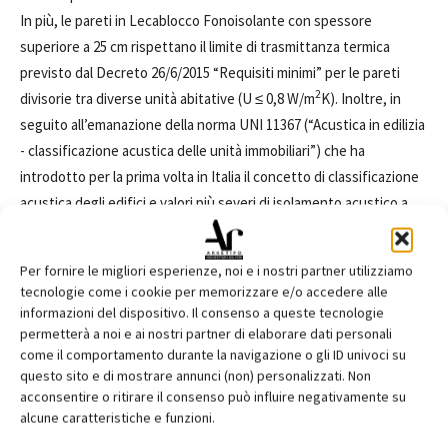
In più, le pareti in Lecablocco Fonoisolante con spessore
superiore a 25 cm rispettano il limite di trasmittanza termica
previsto dal Decreto 26/6/2015 “Requisiti minimi” per le pareti
2
divisorie tra diverse unità abitative (U ≤ 0,8 W/m
K). Inoltre, in
seguito all’emanazione della norma UNI 11367 (“Acustica in edilizia
- classificazione acustica delle unità immobiliari”) che ha
introdotto per la prima volta in Italia il concetto di classificazione
acustica degli edifici e valori più severi di isolamento acustico a
seconda della classe considerata, ANPEL ha studiato una serie di
soluzioni basandosi sul Lecablocco Fonoisolante, già affidabile
Per fornire le migliori esperienze, noi e i nostri partner utilizziamo
per il DPCM 5/12/1997 tuttora in vigore, rendendolo ancora più
tecnologie come i cookie per memorizzare e/o accedere alle
performante grazie all’abbinamento con pannelli preaccoppiati in
informazioni del dispositivo. Il consenso a queste tecnologie
cartongesso e lana minerale in controparete per offrire soluzioni
permetterà a noi e ai nostri partner di elaborare dati personali
come il comportamento durante la navigazione o gli ID univoci su
per rispondere alle classi più elevate con ottimi valori di potere
questo sito e di mostrare annunci (non) personalizzati. Non
fonoisolante (fino a R
= 64 dB certificato in laboratorio e R’
=
W
W
acconsentire o ritirare il consenso può influire negativamente su
58 dB in opera).
alcune caratteristiche e funzioni.