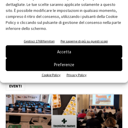
dettagliate. Le tue scelte saranno applicate solamente a questo
sito. È possibile modificare le impostazioni in qualsiasi momento,
compreso il ritiro del consenso, utilizzando i pulsanti della Cookie
Policy o cliccando sul pulsante di gestione del consenso nella parte
inferiore dello schermo.
Edicola web
Gestisci 1768 fornitori
Per saperne di più su questi scopi
Accetta
Abbonati e regala
Preferenze
Iscriviti alla newsletter
Cookie Policy
Privacy Policy
EVENTI