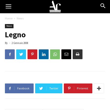
Home
News
News
Legno
By
-
2 Gennaio 2008
Facebook
Twitter
Pinterest