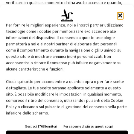
verificare in qualsiasi momento chi ha avuto accesso e quando,
offrendo una tracciabilità completa, anche in tempo reale, che i
sistemi puramente meccanici non possono garantire.
Per fornire le migliori esperienze, noi e i nostri partner utilizziamo
tecnologie come i cookie per memorizzare e/o accedere alle
Libra X è alimentato da una batteria standard CR123 3V (LiMnO2),
informazioni del dispositivo. Il consenso a queste tecnologie
con un'autonomia fino a 2 anni e per circa 20.000 aperture, quindi
permetterà a noi e ai nostri partner di elaborare dati personali
con una media di 20 aperture giornaliere a temperatura ambiente.
come il comportamento durante la navigazione o gli ID univoci su
questo sito e di mostrare annunci (non) personalizzati. Non
Il segnale luminoso sul frontale del pomolo elettronico avvisa in
acconsentire o ritirare il consenso può influire negativamente su
anticipo quando è necessario sostituire la batteria, garantendo
alcune caratteristiche e funzioni.
continuità operativa, senza interruzioni impreviste.
Clicca qui sotto per acconsentire a quanto sopra o per fare scelte
dettagliate. Le tue scelte saranno applicate solamente a questo
TAGS
ARGO
cilindro modulare elettronico
sito. È possibile modificare le impostazioni in qualsiasi momento,
ISEO Ultimate Access Technologies
Libra X
compreso il ritiro del consenso, utilizzando i pulsanti della Cookie
Policy o cliccando sul pulsante di gestione del consenso nella parte
inferiore dello schermo.
Gestisci 1768 fornitori
Per saperne di più su questi scopi
Facebook
Twitter
Pinterest