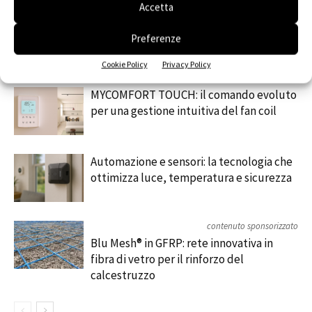
Accetta
Preferenze
Cookie Policy
Privacy Policy
RELATED ARTICLES
MORE FROM AUTHOR
MYCOMFORT TOUCH: il comando evoluto
per una gestione intuitiva del fan coil
Automazione e sensori: la tecnologia che
ottimizza luce, temperatura e sicurezza
contenuto sponsorizzato
Blu Mesh® in GFRP: rete innovativa in
fibra di vetro per il rinforzo del
calcestruzzo