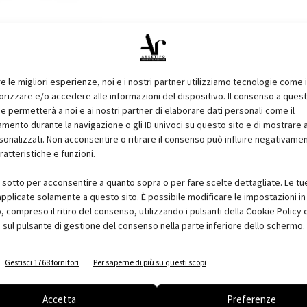
re le migliori esperienze, noi e i nostri partner utilizziamo tecnologie come 
izzare e/o accedere alle informazioni del dispositivo. Il consenso a ques
e permetterà a noi e ai nostri partner di elaborare dati personali come il
istiche ideali per ricambiare e purificare l’aria indoor, tutte
ento durante la navigazione o gli ID univoci su questo sito e di mostrare 
sonalizzati. Non acconsentire o ritirare il consenso può influire negativame
ile con finitura laccata bianca. Della linea fanno parte tre
ratteristiche e funzioni.
0, 150 mc/h - ideali per soddisfare le esigenze di spazi come
è presente il sensore umidità e la ventilazione è modulabile su
i sotto per acconsentire a quanto sopra o per fare scelte dettagliate. Le tu
stanza: quando affollata è possibile attivare la modalità
pplicate solamente a questo sito. È possibile modificare le impostazioni in 
compreso il ritiro del consenso, utilizzando i pulsanti della Cookie Policy 
ria. Tutte le soluzioni son disponibili anche in versione Pure con
 sul pulsante di gestione del consenso nella parte inferiore dello schermo.
ri CO2 e VOC e la possibilità di comandare la VMC via app Air
Gestisci 1768 fornitori
Per saperne di più su questi scopi
i dotati di doppio filtro F7/G4 per purificare l’aria esterna
i inquinanti, pollini e particolato sottile PM10 e PM2,5. Ciò
Accetta
Preferenze
lo di salubrità dell’ambiente, riducendo il rischio di