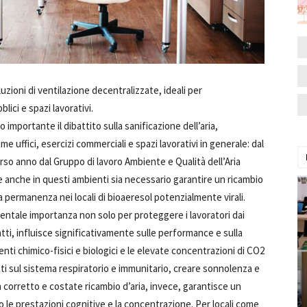
uzioni di ventilazione decentralizzate, ideali per
lici e spazi lavorativi.
importante il dibattito sulla sanificazione dell’aria,
 uffici, esercizi commerciali e spazi lavorativi in generale: dal
so anno dal Gruppo di lavoro Ambiente e Qualità dell’Aria
me anche in questi ambienti sia necessario garantire un ricambio
la permanenza nei locali di bioaeresol potenzialmente virali.
mentale importanza non solo per proteggere i lavoratori dai
 infatti, influisce significativamente sulle performance e sulla
nti chimico-fisici e biologici e le elevate concentrazioni di CO2
ti sul sistema respiratorio e immunitario, creare sonnolenza e
n corretto e costate ricambio d’aria, invece, garantisce un
e prestazioni cognitive e la concentrazione. Per locali come