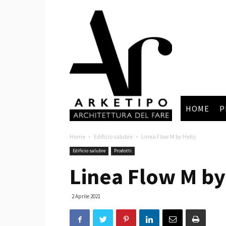
Arketipo
HOME
P
Home
Edificio salubre
Linea Flow M by Helty
Edificio salubre
Prodotti
Linea Flow M by
2 Aprile 2021