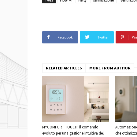
TAGS
Flow M
Helty
sanificazione
ventilazio
Facebook
Twitter
Pin
RELATED ARTICLES
MORE FROM AUTHOR
MYCOMFORT TOUCH: il comando
Automazione 
evoluto per una gestione intuitiva del
che ottimizz