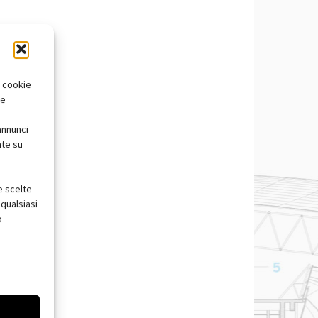
i cookie
te
annunci
nte su
e scelte
qualsiasi
o