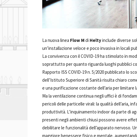
La nuova linea
Flow M
di
Helty
include diverse sol
un’installazione veloce e poco invasiva in locali pubb
La convivenza con il COVID-19 ha stimolato in modo 
soprattutto per quanto riguarda luoghi pubblici come
Rapporto ISS COVID-19 n. 5/2020 pubblicato lo scor
dell’Istituto Superiore di Sanità risulta chiaro co
e una purificazione costante dell’aria per limitare 
Ma la ventilazione continua negli uffici è di fonda
pericoli delle particelle virali: la qualità dell’aria,
produttività. L’inquinamento indoor da parte di age
presenti negli ambienti chiusi possono avere effet
debilitare le funzionalità dell’apparato nervoso. U
maggiore benessere fisico e mentale, aumentando l