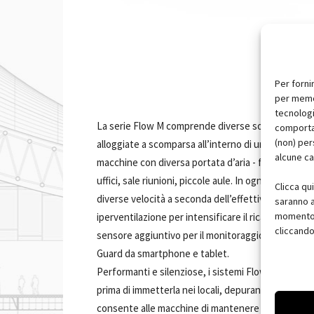
Per forni
per memor
tecnologi
La serie Flow M comprende diverse soluzioni impiant
comportam
(non) per
alloggiate a scomparsa all’interno di un mobile pens
alcune ca
macchine con diversa portata d’aria - fino a 70, 10
uffici, sale riunioni, piccole aule. In ogni sistema 
Clicca qu
diverse velocità a seconda dell’effettivo uso della 
saranno a
momento, 
iperventilazione per intensificare il ricambio dell’a
cliccando
sensore aggiuntivo per il monitoraggio dei paramet
Guard da smartphone e tablet.
Performanti e silenziose, i sistemi Flow M sono tutt
prima di immetterla nei locali, depurandola da agent
consente alle macchine di mantenere elevato il livel