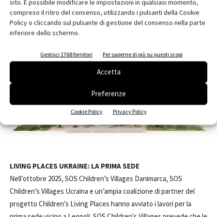
Reumert, il Fondo danese per l’esportazione e gli investimenti -
sito. È possibile modificare le impostazioni in qualsiasi momento,
compreso il ritiro del consenso, utilizzando i pulsanti della Cookie
EIFO -, Artelia, IC Cube, DFDS).
Policy o cliccando sul pulsante di gestione del consenso nella parte
inferiore dello schermo.
Gestisci 1768 fornitori
Per saperne di più su questi scopi
Accetta
Preferenze
Cookie Policy
Privacy Policy
LIVING PLACES UKRAINE: LA PRIMA SEDE
Nell’ottobre 2025, SOS Children’s Villages Danimarca, SOS
Children’s Villages Ucraina e un’ampia coalizione di partner del
progetto Children’s Living Places hanno avviato i lavori per la
prima sede vicino a Leopoli. SOS Children's Villages prevede che le