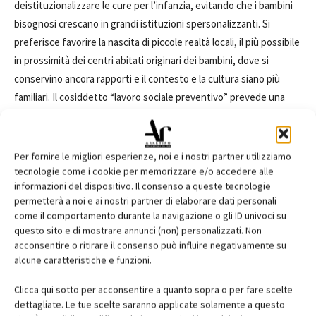
deistituzionalizzare le cure per l’infanzia, evitando che i bambini
bisognosi crescano in grandi istituzioni spersonalizzanti. Si
preferisce favorire la nascita di piccole realtà locali, il più possibile
in prossimità dei centri abitati originari dei bambini, dove si
conservino ancora rapporti e il contesto e la cultura siano più
familiari. Il cosiddetto “lavoro sociale preventivo” prevede una
forte attenzione al senso delle comunità e alle attività territoriali,
per risolvere situazioni esistenti e allo stesso tempo investire su
un capitale sociale solido per il futuro.
Per fornire le migliori esperienze, noi e i nostri partner utilizziamo
tecnologie come i cookie per memorizzare e/o accedere alle
informazioni del dispositivo. Il consenso a queste tecnologie
Questo approccio richiede la partecipazione attiva e il sostegno,
permetterà a noi e ai nostri partner di elaborare dati personali
anche finanziario, da parte di organizzazioni filantropiche e
come il comportamento durante la navigazione o gli ID univoci su
aziende private. In questo caso, fortunatamente non sono
questo sito e di mostrare annunci (non) personalizzati. Non
mancati i contributi del settore industriale e delle istituzioni
acconsentire o ritirare il consenso può influire negativamente su
alcune caratteristiche e funzioni.
pubbliche (tra cui la Fondazione Villum, la Fondazione Viessmann,
la Fondazione Grundfos, la Fondazione Bitten & Mads Clausen, la
Clicca qui sotto per acconsentire a quanto sopra o per fare scelte
Fondazione Somfy, Dovista, VELUX Ucraina, Danfoss, Kromann
dettagliate. Le tue scelte saranno applicate solamente a questo