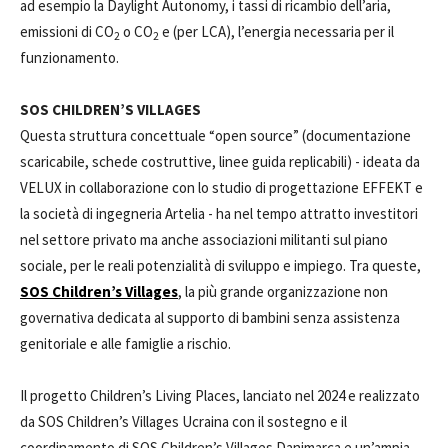
ad esempio la Daylight Autonomy, i tassi di ricambio dell’aria,
emissioni di CO
o CO
e (per LCA), l’energia necessaria per il
2
2
funzionamento.
SOS CHILDREN’S VILLAGES
Questa struttura concettuale “open source” (documentazione
scaricabile, schede costruttive, linee guida replicabili) - ideata da
VELUX in collaborazione con lo studio di progettazione EFFEKT e
la società di ingegneria Artelia - ha nel tempo attratto investitori
nel settore privato ma anche associazioni militanti sul piano
sociale, per le reali potenzialità di sviluppo e impiego. Tra queste,
SOS Children’s Villages
, la più grande organizzazione non
governativa dedicata al supporto di bambini senza assistenza
genitoriale e alle famiglie a rischio.
Il progetto Children’s Living Places, lanciato nel 2024 e realizzato
da SOS Children’s Villages Ucraina con il sostegno e il
coordinamento di SOS Children’s Villages Danimarca e un’ampia