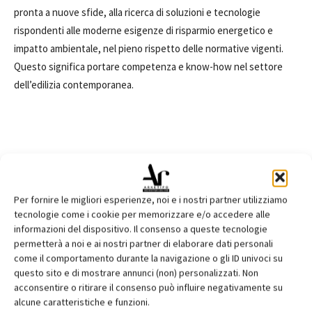
pronta a nuove sfide, alla ricerca di soluzioni e tecnologie
rispondenti alle moderne esigenze di risparmio energetico e
impatto ambientale, nel pieno rispetto delle normative vigenti.
Questo significa portare competenza e know-how nel settore
dell’edilizia contemporanea.
TAGS
calcestruzzo
impatto ambientale
INNOWEE
inquinamento acustico
inquinamento ambientale
Per fornire le migliori esperienze, noi e i nostri partner utilizziamo
inquinamento atmosferico
Magnetti Building
prefabbricazione
tecnologie come i cookie per memorizzare e/o accedere alle
progettazione impiantistica
risparmio energetico
sostenibilità
informazioni del dispositivo. Il consenso a queste tecnologie
permetterà a noi e ai nostri partner di elaborare dati personali
come il comportamento durante la navigazione o gli ID univoci su
questo sito e di mostrare annunci (non) personalizzati. Non
acconsentire o ritirare il consenso può influire negativamente su
Facebook
Twitter
Pinterest
alcune caratteristiche e funzioni.