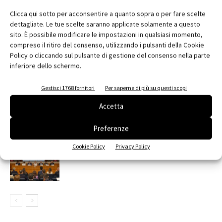
Clicca qui sotto per acconsentire a quanto sopra o per fare scelte
dettagliate. Le tue scelte saranno applicate solamente a questo
sito. È possibile modificare le impostazioni in qualsiasi momento,
RELATED ARTICLES
MORE FROM AUTHOR
compreso il ritiro del consenso, utilizzando i pulsanti della Cookie
Policy o cliccando sul pulsante di gestione del consenso nella parte
Saint-Gobain Architecture Student
inferiore dello schermo.
Contest 2026
Gestisci 1768 fornitori
Per saperne di più su questi scopi
contenuto sponsorizzato
Accetta
ARCHITECT@WORK Milano 2026
Preferenze
Cookie Policy
Privacy Policy
Edilizia, VELUX e SIMA al Senato