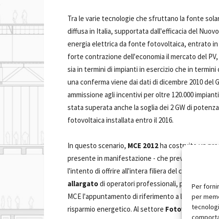
Tra le varie tecnologie che sfruttano la fonte sola
diffusa in Italia, supportata dall'efficacia del Nuo
energia elettrica da fonte fotovoltaica, entrato in 
forte contrazione dell'economia il mercato del PV, 
sia in termini di impianti in esercizio che in termin
una conferma viene dai dati di dicembre 2010 del 
ammissione agli incentivi per oltre 120.000 impiant
stata superata anche la soglia dei 2 GW di potenza
fotovoltaica installata entro il 2016.
In questo scenario,
MCE 2012
ha costruito un pro
presente in manifestazione - che prevede un'area 
l'intento di offrire all'intera filiera del comparto l'
allargato
di operatori professionali, progettisti, d
Per forni
MCE l'appuntamento di riferimento a livello mondia
per memor
tecnologi
risparmio energetico. Al settore
Fotovoltaico
a
M
comportam