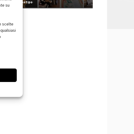
Redazione Arketipo
nte su
e scelte
qualsiasi
o