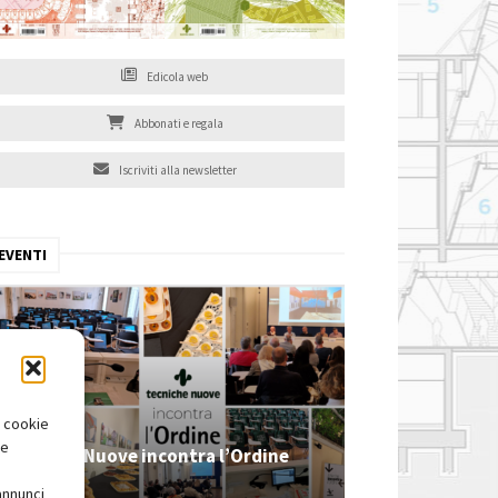
Edicola web
Abbonati e regala
Iscriviti alla newsletter
EVENTI
i cookie
te
Tecniche Nuove incontra l’Ordine
2026
annunci