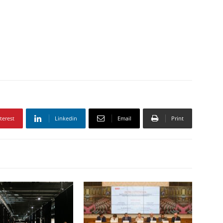
terest
Linkedin
Email
Print