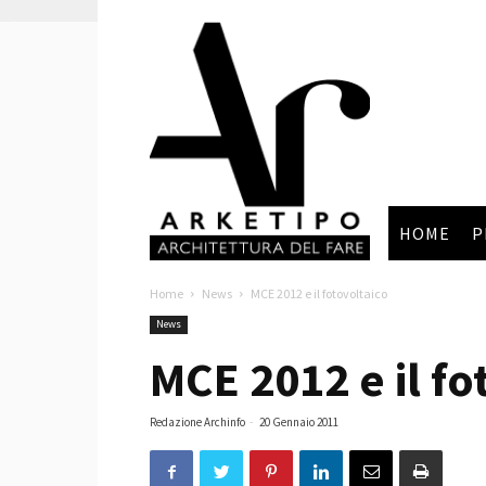
Arketipo
HOME
P
Home
News
MCE 2012 e il fotovoltaico
News
MCE 2012 e il fo
Redazione Archinfo
-
20 Gennaio 2011