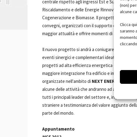
centrale rispetto agli ingressi Est e Sud del Quartie
(non) per
Riscaldamento e delle Energie Rinnovabili dove so
alcune ca
Cogenerazione e Biomasse. Il progetto Fotovolta
Clicca qu
convegni, organizzati con il supporto di istituzioni e
saranno a
maggior attualità e offrire momenti di aggiorname
momento, 
cliccando
Il nuovo progetto si andrà a coniugare con
Percor
eventi sinergici e complementari ideati proprio per
progetti ad alta efficienza energetica e offrire un
maggiore integrazione fra edificio e impianto.
Per
organizzate nell'ambito di
NEXT ENERGY
sempre c
alcune delle attività che andranno ad arricchire il
tutti i principali leader del settore e, in particol
straniere a testimonianza del valore aggiunto dell
parte del mondo.
Appuntamento
MCE 2012