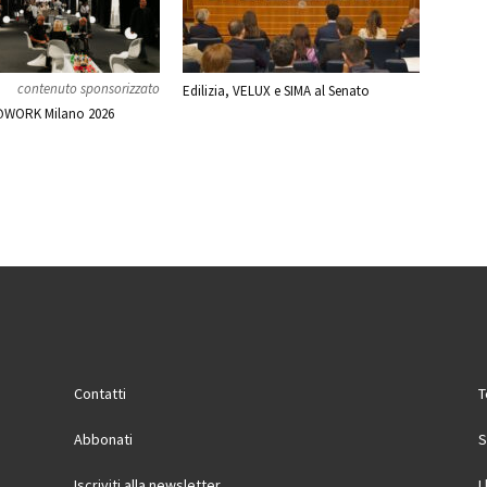
contenuto sponsorizzato
Edilizia, VELUX e SIMA al Senato
WORK Milano 2026
Contatti
T
Abbonati
S
Iscriviti alla newsletter
I