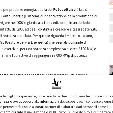
re per produrre energia, quella del
Fotovoltaico
è la più
vo Conto Energia (il sistema di incentivazione della produzione di
vigore nel 2007 e giunto alla terza edizione). In un periodo di
infatti, dal 2006 ad oggi, continua a crescere a tassi sostenuti,
i di potenza installata. Per quanto riguarda il mercato italiano,
GSE (Gestore Servizi Energetici) che segnala domande di
i in esercizio, per una potenza complessiva di circa 2.100 MW, è
 rimane l'obiettivo di raggiungere i 3.000 MWp di potenza
getto specifico per il settore
Fotovoltaico
- da sempre
espositiva dedicata e un ricco programma di iniziative con
opportunità di
entrare in contatto
con un
pubblico
ecisori e investitori: tutti coloro che ogni due anni trovano in
re le migliori esperienze, noi e i nostri partner utilizziamo tecnologie come 
le per ciò che concerne sistemi e tecnologie per il comfort e il
izzare e/o accedere alle informazioni del dispositivo. Il consenso a ques
e permetterà a noi e ai nostri partner di elaborare dati personali come il
CE 2012
sarà riservata una speciale area, il
Padiglione 6
,
ento durante la navigazione o gli ID univoci su questo sito e di mostrare 