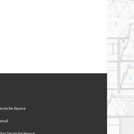
ecniche Nuove
enaf
 libri Tecniche Nuove