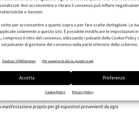
re espositivo, e adiacente ai Padiglioni riservati ai settori del
sonalizzati. Non acconsentire o ritirare il consenso può influire negativame
no presenti le eccellenze in tema di Solare, Geotermico,
ratteristiche e funzioni.
ico a MCE non sarà solo area espositiva ma anche workshop e
i sotto per acconsentire a quanto sopra o per fare scelte dettagliate. Le tu
 partner scientifici di alto profilo, per fare il punto sui temi di
pplicate solamente a questo sito. È possibile modificare le impostazioni in 
nto professionale e di formazione.
compreso il ritiro del consenso, utilizzando i pulsanti della Cookie Policy 
 sul pulsante di gestione del consenso nella parte inferiore dello schermo.
so Efficienza & Innovazione e Verso la Classe A,
i due
 guidare gli operatori professionali nella realizzazione di
Gestisci 1768 fornitori
Per saperne di più su questi scopi
 quadro completo di prodotti, tecnologie e soluzioni per una
corso Efficienza & Innovazione e Verso la Classe A 2012
-
Accetta
Preferenze
on la collaborazione del Politecnico di Milano - sono solo
 panorama espositivo di
MCE 2012
che vede già la conferma di
Cookie Policy
Privacy Policy
are, un incremento dello spazio espositivo richiesto dalle aziende
a manifestazione proprio per gli espositori provenienti da ogni