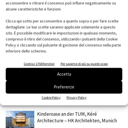
acconsentire o ritirare il consenso può influire negativamente su
alcune caratteristiche e funzioni.
Facebook
Twitter
Pinterest
Clicca qui sotto per acconsentire a quanto sopra o per fare scelte
dettagliate. Le tue scelte saranno applicate solamente a questo
sito. È possibile modificare le impostazioni in qualsiasi momento,
compreso il ritiro del consenso, utilizzando i pulsanti della Cookie
Policy o cliccando sul pulsante di gestione del consenso nella parte
RELATED ARTICLES
MORE FROM AUTHOR
inferiore dello schermo.
Liberation Museum of Manisa, Yalin
Gestisci 1768 fornitori
Per saperne di più su questi scopi
Mimarlik, Manisa, Turchia
Accetta
Nido d’infanzia, Mazzei Architects,
Preferenze
Montereale Valcellina (PN)
Cookie Policy
Privacy Policy
Kinderoase an der TUM, Kéré
Architecture – HK Architekten, Munich