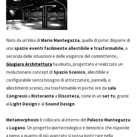
Nato da un'idea di
Mario Mantegazza
, quella di poter disporre di
uno
spazio eventi facilmente allestibile e trasformabile
, a
seconda delle situazioni e delle esigenze del committente,
Giugiaro Architettura
ha ideato, progettato e realizzato un
rivoluzionario concept di
Spazio Scenico
, allestibile e
configurabile senza bisogno di attrezzature, pannelli, o
allestimenti scenici, ma trasformabile in poche ore da
sala
Congressi
a
Ristorante
a
Discoteca
, come in un
set tv
, grazie
al
Light Design
e al
Sound Design
.
Metamorphosis
è collocato al interno del
Palazzo Mantegazza
a
Lugano
. Un progetto ipertecnologico e demotico che risponde
a pieno a quanto di più avanzato si possa ipotizzare nella