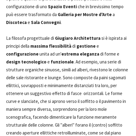
configurazione di uno
Spazio Eventi
che in brevissimo tempo
può essere trasformato da
Galleria per Mostre d'Arte
a
Discoteca
e
Sala Convegni
.
La filosofa progettuale di
Giugiaro Architettura
si è ispirata ai
principi della
massima flessibilità
di
gestione
e
configurazione
unita ad un'
estrema eleganza
di forme e
design tecnologico
e
funzionale
. Ad esempio, una serie di
strutture organiche sinuose, simili ad alberi, rivestono le colonne
delle sale ristorante e lounge. Sono composte da paini sagomati
ellittici, sovrapposti e minimamente distanziati tra loro, per
ottenere un suggestivo effetto di fasce orizzontali. Le forme
curve e slanciate, che si aprono verso il soffitto o il pavimento in
maniera sempre diversa, sorprendono per la loro mole
scenografica, facendo dimenticare la funzione meramente
strutturale delle colonne. Gli "alberi" forano il (contro) soffitto
creando aperture ellittiche retroilluminate, come se dal piano