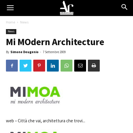
Home
News
News
Mi MOdern Architecture
By
Simone Deugenio
-
7 Settembre 2009
web –
Città che vai, architettura che trovi...