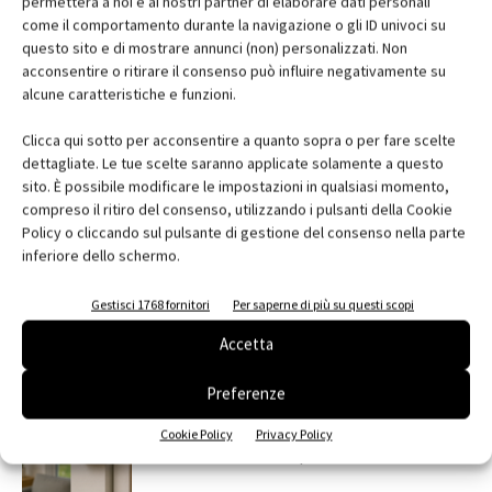
permetterà a noi e ai nostri partner di elaborare dati personali
foro finestra
Gruppo ALPAC
monoblocchi prefabbricati
come il comportamento durante la navigazione o gli ID univoci su
riqualificazione
serramentisti
questo sito e di mostrare annunci (non) personalizzati. Non
acconsentire o ritirare il consenso può influire negativamente su
alcune caratteristiche e funzioni.
Clicca qui sotto per acconsentire a quanto sopra o per fare scelte
dettagliate. Le tue scelte saranno applicate solamente a questo
Facebook
Twitter
Pinterest
sito. È possibile modificare le impostazioni in qualsiasi momento,
compreso il ritiro del consenso, utilizzando i pulsanti della Cookie
Policy o cliccando sul pulsante di gestione del consenso nella parte
inferiore dello schermo.
RELATED ARTICLES
MORE FROM AUTHOR
Gestisci 1768 fornitori
Per saperne di più su questi scopi
MYCOMFORT TOUCH: il comando evoluto
Accetta
per una gestione intuitiva del fan coil
Preferenze
Automazione e sensori: la tecnologia che
Cookie Policy
Privacy Policy
ottimizza luce, temperatura e sicurezza