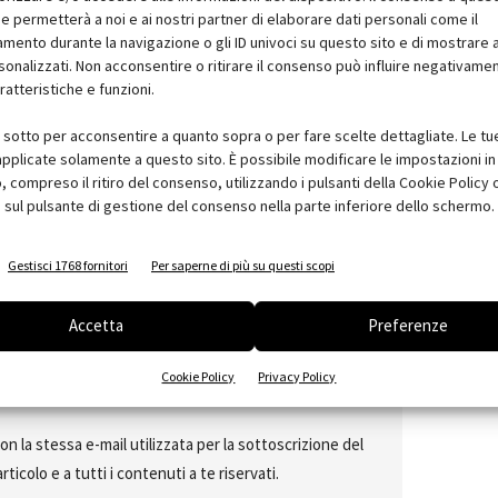
e permetterà a noi e ai nostri partner di elaborare dati personali come il
ento durante la navigazione o gli ID univoci su questo sito e di mostrare 
sonalizzati. Non acconsentire o ritirare il consenso può influire negativame
ratteristiche e funzioni.
i sotto per acconsentire a quanto sopra o per fare scelte dettagliate. Le tu
pplicate solamente a questo sito. È possibile modificare le impostazioni in 
compreso il ritiro del consenso, utilizzando i pulsanti della Cookie Policy 
 sul pulsante di gestione del consenso nella parte inferiore dello schermo.
Gestisci 1768 fornitori
Per saperne di più su questi scopi
Accetta
Preferenze
Cookie Policy
Privacy Policy
onati a Arketipo
on la stessa e-mail utilizzata per la sottoscrizione del
colo e a tutti i contenuti a te riservati.