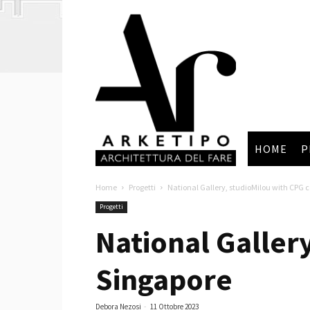
Arketipo
HOME
P
Home
Progetti
National Gallery, studioMilou with CPG 
Progetti
National Galler
Singapore
Debora Nezosi
-
11 Ottobre 2023