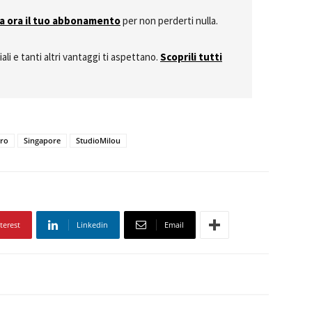
va ora il tuo abbonamento
per non perderti nulla.
i e tanti altri vantaggi ti aspettano.
Scoprili tutti
ro
Singapore
StudioMilou
terest
Linkedin
Email