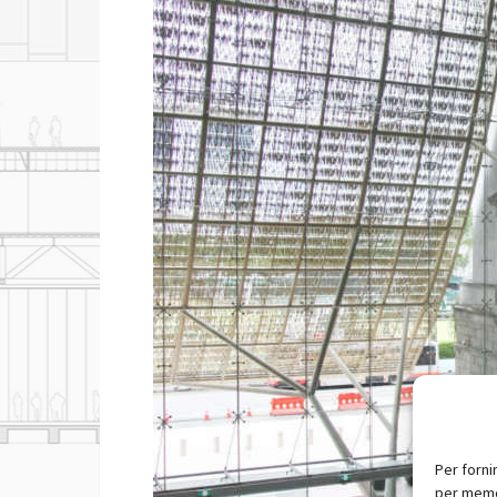
Per forni
per memor