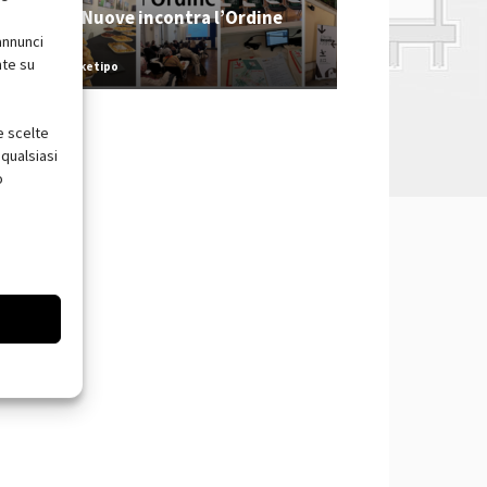
Tecniche Nuove incontra l’Ordine
2026
annunci
nte su
Redazione Arketipo
e scelte
qualsiasi
o