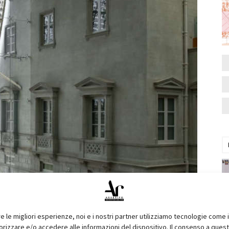
re le migliori esperienze, noi e i nostri partner utilizziamo tecnologie come 
izzare e/o accedere alle informazioni del dispositivo. Il consenso a ques