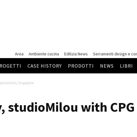
Area
Ambiente cucina
Edilizia News
Serramenti
design e co
ROGETTI
CASE HISTORY
PRODOTTI
NEWS
LIBRI
consultants, Singapore
y, studioMilou with CPG