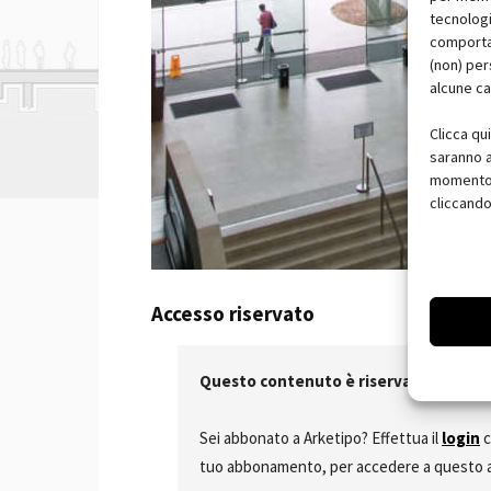
tecnologi
comportam
(non) per
alcune ca
Clicca qu
saranno a
momento, 
cliccando
Accesso riservato
Questo contenuto è riservato agli abb
Sei abbonato a Arketipo? Effettua il
login
c
tuo abbonamento, per accedere a questo arti