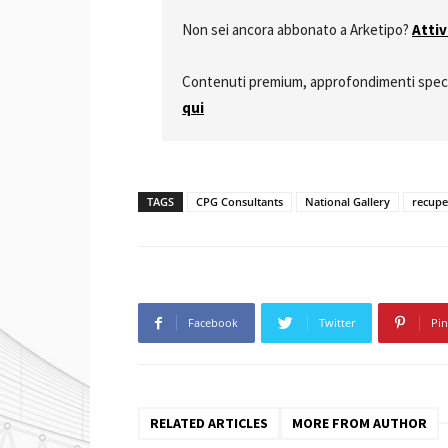
Non sei ancora abbonato a Arketipo?
Atti
Contenuti premium, approfondimenti special
qui
TAGS
CPG Consultants
National Gallery
recupe
Facebook
Twitter
Pin
RELATED ARTICLES
MORE FROM AUTHOR