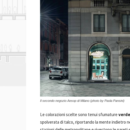
Il secondo negozio Aesop di Milano (photo by Paola Pansini)
Le colorazioni scelte sono tenui sfumature
verde
spolverata di talco, riportando la mente indietro 
stazioni delle metropolitane e rivestono le pareti e g