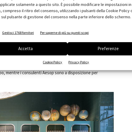
pplicate solamente a questo sito. È possibile modificare le impostazioni in 
compreso il ritiro del consenso, utilizzando i pulsanti della Cookie Policy 
 sul pulsante di gestione del consenso nella parte inferiore dello schermo.
Gestisci 1768 fornitori
Per saperne di più su questi scopi
Accetta
Preferenze
 disco
dalla struttura in ottone e decorazioni in vetro
Cookie Policy
Privacy Policy
rati. I clienti possono esplorare e scegliere tra linee complete
corpo, mentre i consulenti Aesop sono a disposizione per