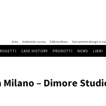
Area
Ambiente cucina
Edilizia News
Serramenti
design e co
ROGETTI
CASE HISTORY
PRODOTTI
NEWS
LIBRI
 Milano – Dimore Studi