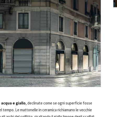
 acqua e giallo
, declinate come se ogni superficie fosse
nel tempo. Le mattonelle in ceramica richiamano le vecchie
li archi del soffitto, risaltando il giallo limone degli scaffali