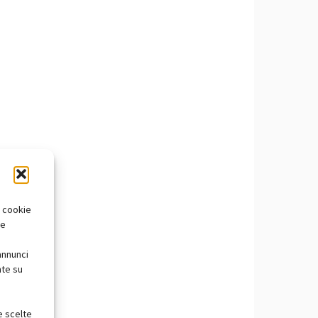
i cookie
te
annunci
nte su
e scelte