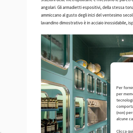
angolari. Gli armadietti espositivi, della stessa ton
ammiccano al gusto degli inizi del ventesimo secolo
lavandino dimostrativo è in acciaio inossidabile, ispi
Per forni
per memor
tecnologi
comportam
(non) per
alcune ca
Clicca qu