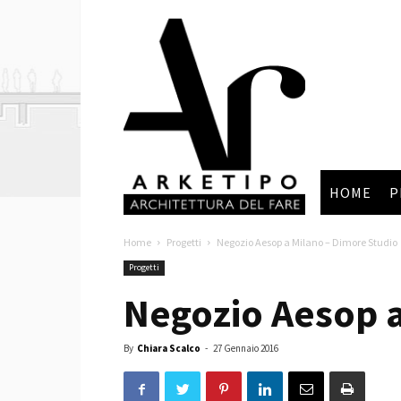
Arketipo
HOME
P
Home
Progetti
Negozio Aesop a Milano – Dimore Studio
Progetti
Negozio Aesop a
By
Chiara Scalco
-
27 Gennaio 2016