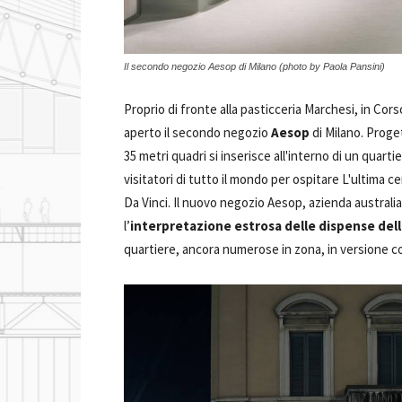
Il secondo negozio Aesop di Milano (photo by Paola Pansini)
Proprio di fronte alla pasticceria Marchesi, in Cor
aperto il secondo negozio
Aesop
di Milano. Proge
35 metri quadri si inserisce all'interno di un quartier
visitatori di tutto il mondo per ospitare L'ultima 
Da Vinci. Il nuovo negozio Aesop, azienda australiana
l’
interpretazione estrosa delle dispense delle 
quartiere, ancora numerose in zona, in versione 